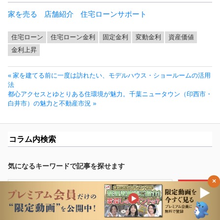
家を売る
店舗紹介
住宅ローンサポート
住宅ローン
住宅ローン金利
固定金利
変動金利
資産価値
金利上昇
投
前
家を建てる前に一度は訪れたい、モデルハウス・ショールームの活用
稿
の
法
ナ
次
投
都心アクセスとゆとりある住環境が魅力。千葉ニュータウン（印西市・
ビ
の
稿:
白井市）の魅力と不動産市況
ゲ
投
ー
稿:
シ
コラム内検索
ョ
ン
気になるキーワードで記事を探せます
×
検
検索
索