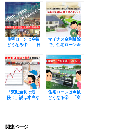
e
b
o
o
住宅ローンは今後
k
マイナス金利解除
どうなる① 「日
で、住宅ローン金
銀総裁の交代で住
利はどうなる？今
宅ローン金利の上
後の見通しと購入
昇はあるか？」
時のポイント
「変動金利は危
住宅ローンは今後
険！」説は本当な
どうなる② 「変
のか？日銀の利上
動金利vs固定金
げで住宅ローン金
利」徹底シミュレ
利が上昇へ
ーション
関連ページ