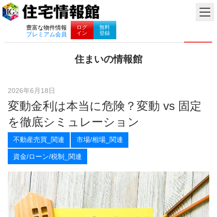
ナビゲーション
ログ
無料
豊富な物件情報
イン
登録
プレミアム会員
コ
住まいの情報館
ン
住
テ
ま
ン
い
ツ
2026年6月18日
と
へ
変動金利は本当に危険？変動 vs 固定
暮
ス
ら
キ
を徹底シミュレーション
し
ッ
に
プ
不動産売買_関連
市場/相場_関連
役
立
資金/ローン/税制_関連
つ
情
報
を
お
届
け