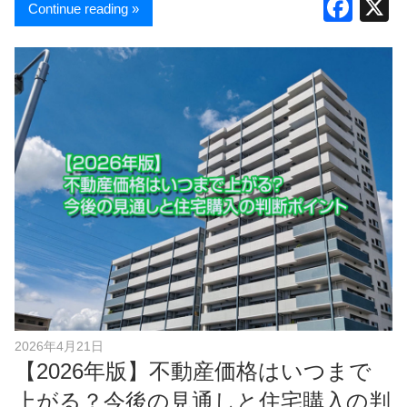
F
Continue reading »
a
c
e
b
o
o
k
2026年4月21日
【2026年版】不動産価格はいつまで
上がる？今後の見通しと住宅購入の判