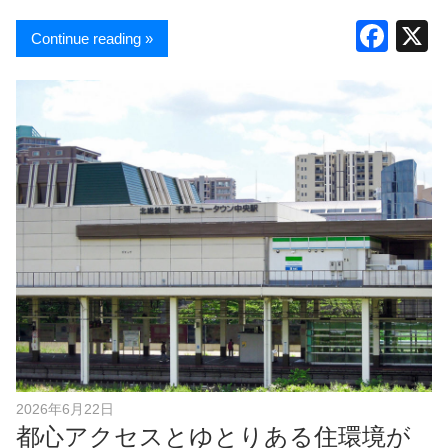
F
Continue reading »
a
c
e
b
o
o
k
2026年6月22日
都心アクセスとゆとりある住環境が