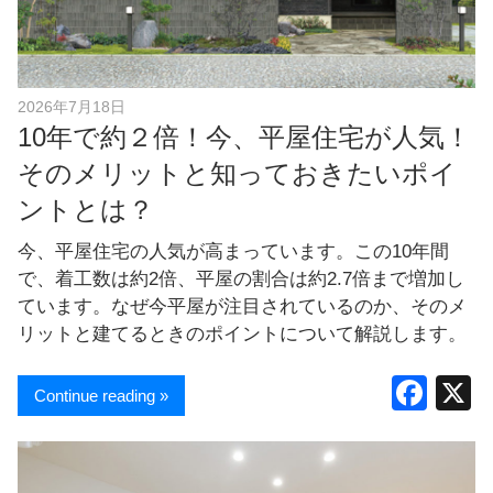
し
ま
す
！
2026年7月18日
10年で約２倍！今、平屋住宅が人気！
そのメリットと知っておきたいポイ
ントとは？
今、平屋住宅の人気が高まっています。この10年間
で、着工数は約2倍、平屋の割合は約2.7倍まで増加し
ています。なぜ今平屋が注目されているのか、そのメ
リットと建てるときのポイントについて解説します。
F
Continue reading »
a
c