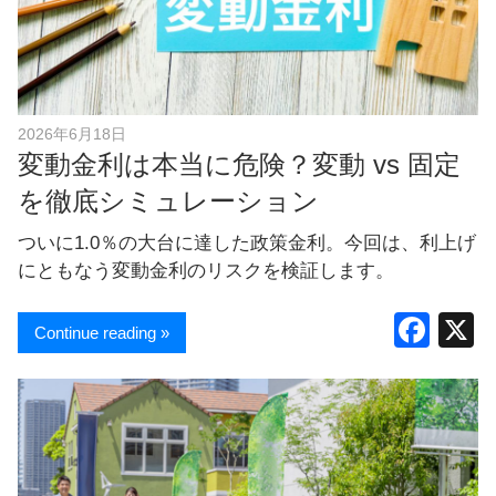
2026年6月18日
変動金利は本当に危険？変動 vs 固定
を徹底シミュレーション
ついに1.0％の大台に達した政策金利。今回は、利上げ
にともなう変動金利のリスクを検証します。
F
Continue reading »
a
c
e
b