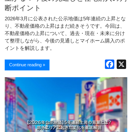
断ポイント
2026年3月に公表された公示地価は5年連続の上昇とな
り、不動産価格の上昇はまだ続きそうです。今回は、
不動産価格の上昇について、過去・現在・未来に分け
て整理しながら、今後の見通しとマイホーム購入のポ
イントを解説します。
F
Continue reading »
a
c
e
b
o
o
k