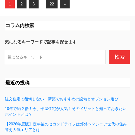
投
c
次
1
2
3
22
»
稿
…
の
e
ナ
記
ビ
事
b
ゲ
コラム内検索
ー
o
シ
o
気になるキーワードで記事を探せます
ョ
ン
k
検
検索
索
最近の投稿
注文住宅で後悔しない！新築でおすすめの設備とオプション選び
10年で約２倍！今、平屋住宅が人気！そのメリットと知っておきたい
ポイントとは？
【2026年度版】定年後のセカンドライフは郊外へ？シニア世代の住み
替え人気エリアとは