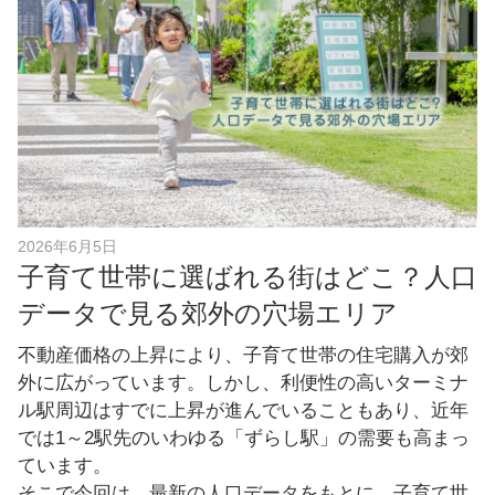
o
o
k
2026年6月5日
子育て世帯に選ばれる街はどこ？人口
データで見る郊外の穴場エリア
不動産価格の上昇により、子育て世帯の住宅購入が郊
外に広がっています。しかし、利便性の高いターミナ
ル駅周辺はすでに上昇が進んでいることもあり、近年
では1～2駅先のいわゆる「ずらし駅」の需要も高まっ
ています。
そこで今回は、最新の人口データをもとに、子育て世