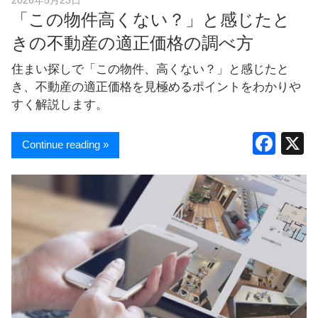
「この物件高くない？」と感じたと
きの不動産の適正価格の調べ方
住まい探しで「この物件、高くない？」と感じたと
き、不動産の適正価格を見極めるポイントをわかりや
すく解説します。
F
Continue reading »
a
c
e
b
o
o
k