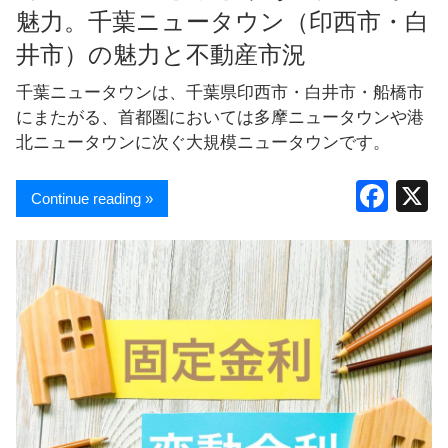
魅力。千葉ニュータウン（印西市・白
井市）の魅力と不動産市況
千葉ニュータウンは、千葉県印西市・白井市・船橋市
にまたがる、首都圏においては多摩ニュータウンや港
北ニュータウンに次ぐ大規模ニュータウンです。
F
Continue reading »
a
c
e
b
o
o
k