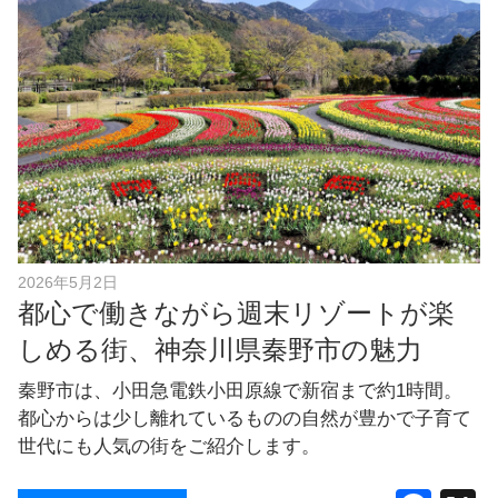
b
o
o
k
2026年5月2日
都心で働きながら週末リゾートが楽
しめる街、神奈川県秦野市の魅力
秦野市は、小田急電鉄小田原線で新宿まで約1時間。
都心からは少し離れているものの自然が豊かで子育て
世代にも人気の街をご紹介します。