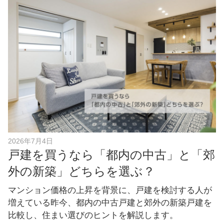
e
b
o
o
k
2026年7月4日
戸建を買うなら「都内の中古」と「郊
外の新築」どちらを選ぶ？
マンション価格の上昇を背景に、戸建を検討する人が
増えている昨今、都内の中古戸建と郊外の新築戸建を
比較し、住まい選びのヒントを解説します。