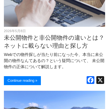
2026年5月8日
未公開物件と非公開物件の違いとは？
ネットに載らない理由と探し方
Webでの物件探しが当たり前になった今、本当に未公
開の物件なんてあるの？という疑問について、 未公開
物件の正体について解説します。
F
Continue reading »
a
c
e