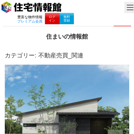
ナビゲーション
ログ
無料
豊富な物件情報
イン
登録
プレミアム会員
コ
住まいの情報館
ン
住
テ
ま
ン
い
カテゴリー:
不動産売買_関連
ツ
と
へ
暮
ス
ら
キ
し
ッ
に
プ
役
立
つ
情
報
を
お
届
け