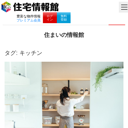
ナビゲーション
ログ
無料
豊富な物件情報
イン
登録
プレミアム会員
コ
住まいの情報館
ン
住
テ
ま
ン
い
タグ:
キッチン
ツ
と
へ
暮
ス
ら
キ
し
ッ
に
プ
役
立
つ
情
報
を
お
届
け