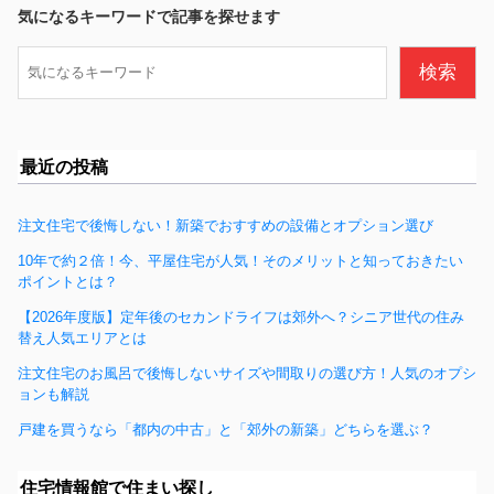
b
気になるキーワードで記事を探せます
o
検
検索
o
索
k
最近の投稿
注文住宅で後悔しない！新築でおすすめの設備とオプション選び
10年で約２倍！今、平屋住宅が人気！そのメリットと知っておきたい
ポイントとは？
【2026年度版】定年後のセカンドライフは郊外へ？シニア世代の住み
替え人気エリアとは
注文住宅のお風呂で後悔しないサイズや間取りの選び方！人気のオプシ
ョンも解説
戸建を買うなら「都内の中古」と「郊外の新築」どちらを選ぶ？
住宅情報館で住まい探し