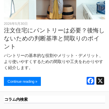
し
ま
す
！
2026年5月30日
注文住宅にパントリーは必要？後悔し
ないための判断基準と間取りのポイ
ント
パントリーの基本的な役割やメリット・デメリット、
より使いやすくするための間取りや工夫をわかりやす
く紹介します。
F
Continue reading »
a
c
コラム内検索
e