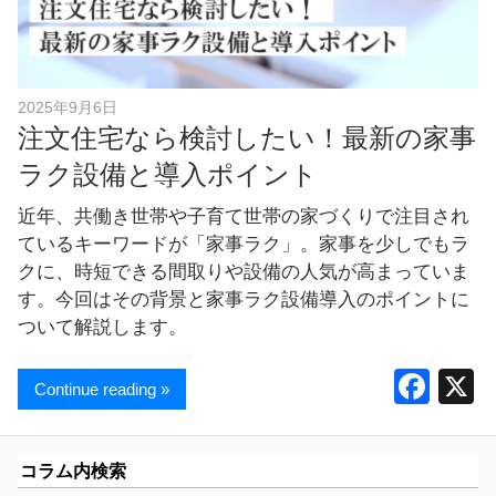
し
ま
す
！
2025年9月6日
注文住宅なら検討したい！最新の家事
ラク設備と導入ポイント
近年、共働き世帯や子育て世帯の家づくりで注目され
ているキーワードが「家事ラク」。家事を少しでもラ
クに、時短できる間取りや設備の人気が高まっていま
す。今回はその背景と家事ラク設備導入のポイントに
ついて解説します。
F
Continue reading »
a
c
コラム内検索
e