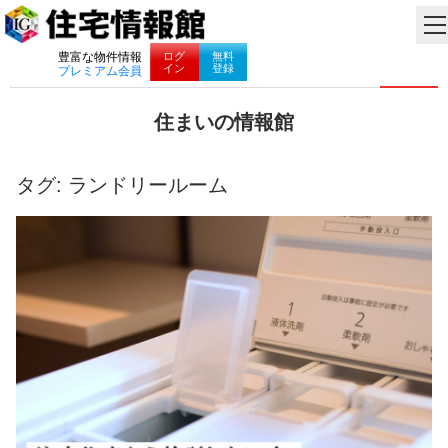
ナビゲーション
ログ
無料
豊富な物件情報
イン
登録
プレミアム会員
コ
住まいの情報館
ン
住
テ
ま
ン
い
タグ:
ランドリールーム
ツ
と
へ
暮
ス
ら
キ
し
ッ
に
プ
役
立
つ
情
報
を
お
届
け