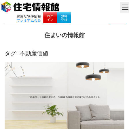
ナビゲーション
ログ
無料
豊富な物件情報
イン
登録
プレミアム会員
コ
住まいの情報館
ン
住
テ
ま
ン
い
タグ:
不動産価値
ツ
と
へ
暮
ス
ら
キ
し
ッ
に
プ
役
立
つ
情
報
を
お
届
け