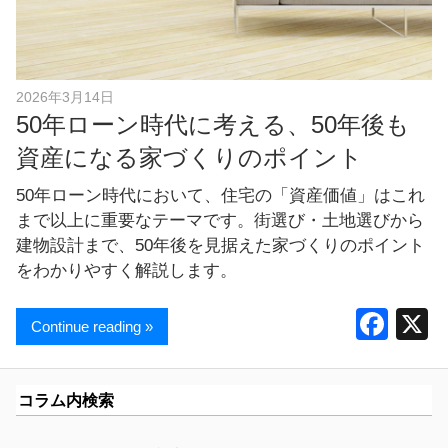
し
ま
す
！
2026年3月14日
50年ローン時代に考える、50年後も
資産になる家づくりのポイント
50年ローン時代において、住宅の「資産価値」はこれ
まで以上に重要なテーマです。街選び・土地選びから
建物設計まで、50年後を見据えた家づくりのポイント
をわかりやすく解説します。
F
Continue reading »
a
c
コラム内検索
e