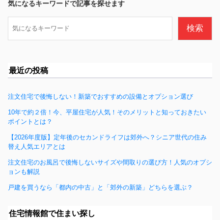
b
気になるキーワードで記事を探せます
o
検
検索
o
索
k
最近の投稿
注文住宅で後悔しない！新築でおすすめの設備とオプション選び
10年で約２倍！今、平屋住宅が人気！そのメリットと知っておきたい
ポイントとは？
【2026年度版】定年後のセカンドライフは郊外へ？シニア世代の住み
替え人気エリアとは
注文住宅のお風呂で後悔しないサイズや間取りの選び方！人気のオプシ
ョンも解説
戸建を買うなら「都内の中古」と「郊外の新築」どちらを選ぶ？
住宅情報館で住まい探し