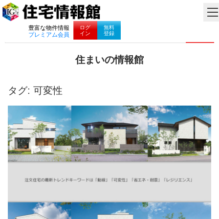
ナビゲーション
ログ
無料
豊富な物件情報
イン
登録
プレミアム会員
コ
住まいの情報館
ン
住
テ
ま
ン
い
タグ:
可変性
ツ
と
へ
暮
ス
ら
キ
し
ッ
に
プ
役
立
つ
情
報
を
お
届
け