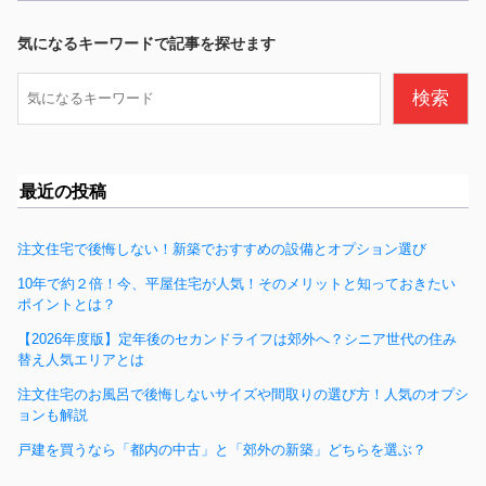
e
b
気になるキーワードで記事を探せます
o
検
検索
o
索
k
最近の投稿
注文住宅で後悔しない！新築でおすすめの設備とオプション選び
10年で約２倍！今、平屋住宅が人気！そのメリットと知っておきたい
ポイントとは？
【2026年度版】定年後のセカンドライフは郊外へ？シニア世代の住み
替え人気エリアとは
注文住宅のお風呂で後悔しないサイズや間取りの選び方！人気のオプシ
ョンも解説
戸建を買うなら「都内の中古」と「郊外の新築」どちらを選ぶ？