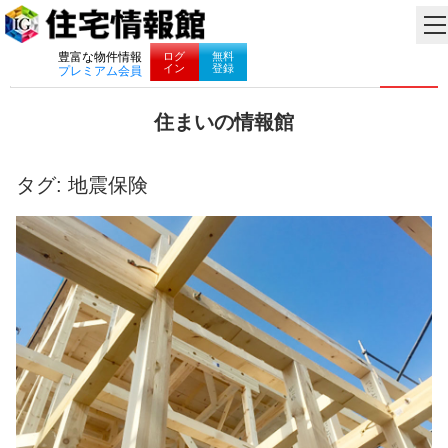
ナビゲーション
ログ
無料
豊富な物件情報
イン
登録
プレミアム会員
コ
住まいの情報館
ン
住
テ
ま
ン
い
タグ:
地震保険
ツ
と
へ
暮
ス
ら
キ
し
ッ
に
プ
役
立
つ
情
報
を
お
届
け