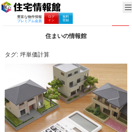
ナビゲーション
ログ
無料
豊富な物件情報
イン
登録
プレミアム会員
コ
住まいの情報館
ン
住
テ
ま
ン
い
タグ:
坪単価計算
ツ
と
へ
暮
ス
ら
キ
し
ッ
に
プ
役
立
つ
情
報
を
お
届
け