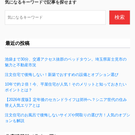
b
気になるキーワードで記事を探せます
o
検
検索
o
索
k
最近の投稿
池袋まで30分、交通アクセス抜群のベッドタウン。埼玉県富士見市の
魅力と不動産市況
注文住宅で後悔しない！新築でおすすめの設備とオプション選び
10年で約２倍！今、平屋住宅が人気！そのメリットと知っておきたい
ポイントとは？
【2026年度版】定年後のセカンドライフは郊外へ？シニア世代の住み
替え人気エリアとは
注文住宅のお風呂で後悔しないサイズや間取りの選び方！人気のオプシ
ョンも解説