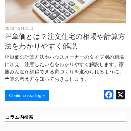
し
ま
す
！
2026年2月21日
坪単価とは？注文住宅の相場や計算方
法をわかりやすく解説
坪単価の計算方法やハウスメーカーのタイプ別の相場
に加え、注意したい点をわかりやすく解説します。家
族みんなが納得できる家づくりを進められるように、
予算の考え方を知っておきましょう。
F
Continue reading »
a
c
コラム内検索
e