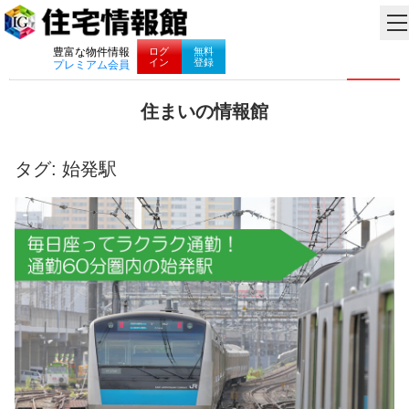
ナビゲーション
ログ
無料
豊富な物件情報
イン
登録
プレミアム会員
コ
住まいの情報館
ン
住
テ
ま
ン
い
タグ:
始発駅
ツ
と
へ
暮
ス
ら
キ
し
ッ
に
プ
役
立
つ
情
報
を
お
届
け