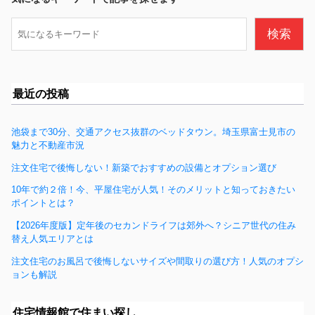
o
検
検索
o
索
k
最近の投稿
池袋まで30分、交通アクセス抜群のベッドタウン。埼玉県富士見市の
魅力と不動産市況
注文住宅で後悔しない！新築でおすすめの設備とオプション選び
10年で約２倍！今、平屋住宅が人気！そのメリットと知っておきたい
ポイントとは？
【2026年度版】定年後のセカンドライフは郊外へ？シニア世代の住み
替え人気エリアとは
注文住宅のお風呂で後悔しないサイズや間取りの選び方！人気のオプシ
ョンも解説
住宅情報館で住まい探し