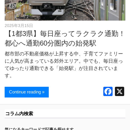
し
ま
す
！
2025年3月15日
【1都3県】毎日座ってラクラク通勤！
都心へ通勤60分圏内の始発駅
都市部の不動産価格が上昇する中、子育てファミリー
に人気が高まっている郊外エリア。中でも、毎日座っ
てゆったり通勤できる「始発駅」が注目されていま
す。
F
Continue reading »
a
c
コラム内検索
e
b
気になるキーワードで記事を探せます