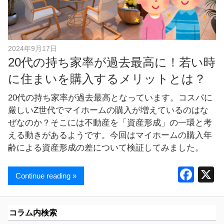
し
ま
す
！
2024年9月17日
20代の持ち家率が過去最高に！若い時
に住まいを購入するメリットとは？
20代の持ち家率が過去最高となっています。コスパに
厳しいZ世代でマイホームの購入が増えているのはな
ぜなのか？そこには不動産を「資産形成」の一環と考
える動きがあるようです。今回はマイホームの購入年
齢による資産形成の差について検証してみました。
F
Continue reading »
a
c
コラム内検索
e