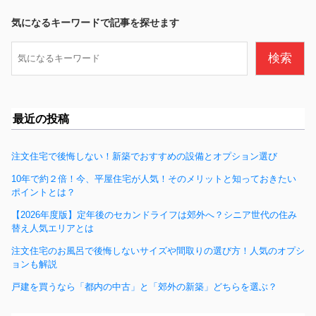
b
気になるキーワードで記事を探せます
o
検
検索
o
索
k
最近の投稿
注文住宅で後悔しない！新築でおすすめの設備とオプション選び
10年で約２倍！今、平屋住宅が人気！そのメリットと知っておきたい
ポイントとは？
【2026年度版】定年後のセカンドライフは郊外へ？シニア世代の住み
替え人気エリアとは
注文住宅のお風呂で後悔しないサイズや間取りの選び方！人気のオプシ
ョンも解説
戸建を買うなら「都内の中古」と「郊外の新築」どちらを選ぶ？