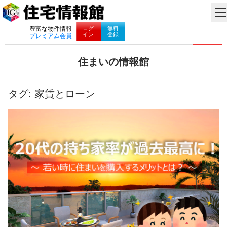
ナビゲーション
ログ
無料
豊富な物件情報
イン
登録
プレミアム会員
コ
住まいの情報館
ン
住
テ
ま
ン
い
タグ:
家賃とローン
ツ
と
へ
暮
ス
ら
キ
し
ッ
に
プ
役
立
つ
情
報
を
お
届
け