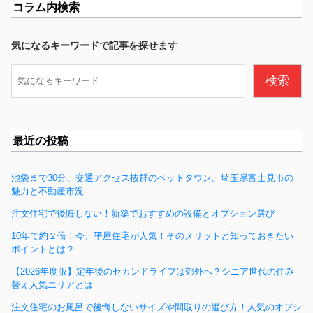
コラム内検索
e
b
気になるキーワードで記事を探せます
o
検
検索
o
索
k
最近の投稿
池袋まで30分、交通アクセス抜群のベッドタウン。埼玉県富士見市の
魅力と不動産市況
注文住宅で後悔しない！新築でおすすめの設備とオプション選び
10年で約２倍！今、平屋住宅が人気！そのメリットと知っておきたい
ポイントとは？
【2026年度版】定年後のセカンドライフは郊外へ？シニア世代の住み
替え人気エリアとは
注文住宅のお風呂で後悔しないサイズや間取りの選び方！人気のオプシ