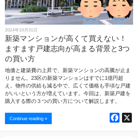
し
ま
す
！
2024年10月31日
新築マンションが高くて買えない！
ますます戸建志向が高まる背景と3つ
の買い方
地価と建築費の上昇で、新築マンションの高騰が止ま
りません。23区の新築マンションはすでに1億円超
え。物件の供給も減る中で、広くて価格も手頃な戸建
がいいという方が増えています。今回は、新築戸建を
購入する際の３つの買い方について解説します。
F
Continue reading »
a
c