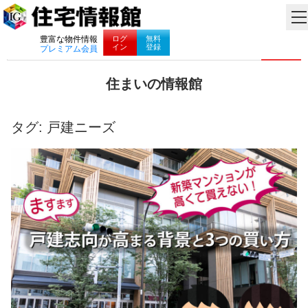
ナビゲーション
ログ
無料
豊富な物件情報
イン
登録
プレミアム会員
コ
住まいの情報館
ン
住
テ
ま
ン
い
タグ:
戸建ニーズ
ツ
と
へ
暮
ス
ら
キ
し
ッ
に
プ
役
立
つ
情
報
を
お
届
け