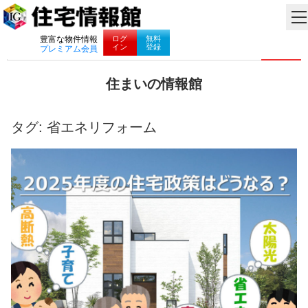
ナビゲーション
ログ
無料
豊富な物件情報
イン
登録
プレミアム会員
コ
住まいの情報館
ン
住
テ
ま
ン
い
タグ:
省エネリフォーム
ツ
と
へ
暮
ス
ら
キ
し
ッ
に
プ
役
立
つ
情
報
を
お
届
け