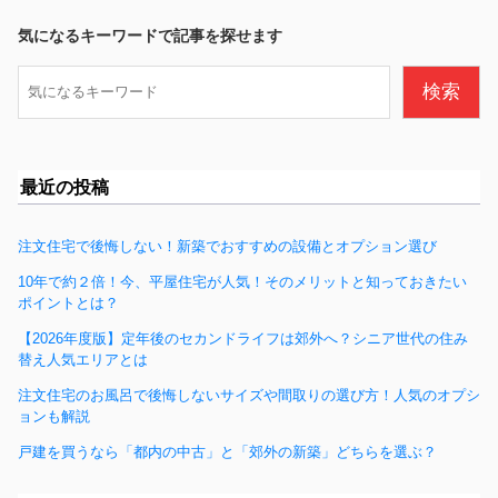
b
気になるキーワードで記事を探せます
o
検
検索
o
索
k
最近の投稿
注文住宅で後悔しない！新築でおすすめの設備とオプション選び
10年で約２倍！今、平屋住宅が人気！そのメリットと知っておきたい
ポイントとは？
【2026年度版】定年後のセカンドライフは郊外へ？シニア世代の住み
替え人気エリアとは
注文住宅のお風呂で後悔しないサイズや間取りの選び方！人気のオプシ
ョンも解説
戸建を買うなら「都内の中古」と「郊外の新築」どちらを選ぶ？