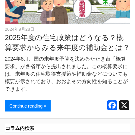
し
ま
す
！
2024年9月28日
2025年度の住宅政策はどうなる？概
算要求からみる来年度の補助金とは？
2024年8月、国の来年度予算を決めるたたき台「概算
要求」が各省庁から提出されました。この概算要求に
は、来年度の住宅取得支援策や補助金などについても
概要が示されており、おおよその方向性を知ることが
できます。
F
Continue reading »
a
c
コラム内検索
e