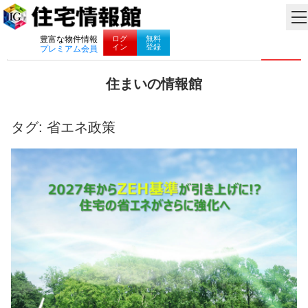
ナビゲーション
ログ
無料
豊富な物件情報
イン
登録
プレミアム会員
コ
住まいの情報館
ン
住
テ
ま
ン
い
タグ:
省エネ政策
ツ
と
へ
暮
ス
ら
キ
し
ッ
に
プ
役
立
つ
情
報
を
お
届
け