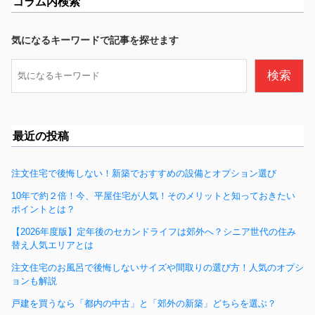
コラム内検索
e
b
気になるキーワードで記事を探せます
o
検
検索
o
索
k
最近の投稿
注文住宅で後悔しない！新築でおすすめの設備とオプション選び
10年で約２倍！今、平屋住宅が人気！そのメリットと知っておきたい
ポイントとは？
【2026年度版】定年後のセカンドライフは郊外へ？シニア世代の住み
替え人気エリアとは
注文住宅のお風呂で後悔しないサイズや間取りの選び方！人気のオプシ
ョンも解説
戸建を買うなら「都内の中古」と「郊外の新築」どちらを選ぶ？