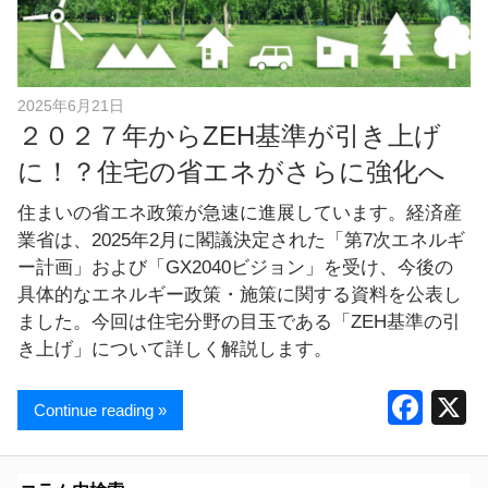
し
ま
す
！
2025年6月21日
２０２７年からZEH基準が引き上げ
に！？住宅の省エネがさらに強化へ
住まいの省エネ政策が急速に進展しています。経済産
業省は、2025年2月に閣議決定された「第7次エネルギ
ー計画」および「GX2040ビジョン」を受け、今後の
具体的なエネルギー政策・施策に関する資料を公表し
ました。今回は住宅分野の目玉である「ZEH基準の引
き上げ」について詳しく解説します。
F
Continue reading »
a
c