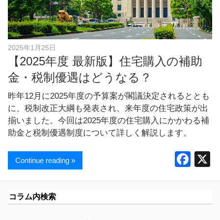
し
ま
す
！
2025年1月25日
【2025年度 最新版】住宅購入の補助
金・税制優遇はどうなる？
昨年12月に2025年度の予算案が閣議決定されるととも
に、税制改正大綱も発表され、来年度の住宅政策が出
揃いました。今回は2025年度の住宅購入にかかわる補
助金と税制優遇制度について詳しく解説します。
F
Continue reading »
a
c
コラム内検索
e