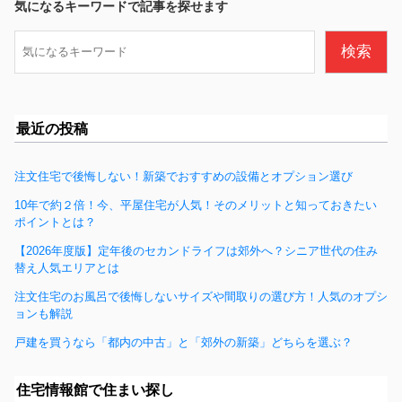
b
気になるキーワードで記事を探せます
o
検
検索
o
索
k
最近の投稿
注文住宅で後悔しない！新築でおすすめの設備とオプション選び
10年で約２倍！今、平屋住宅が人気！そのメリットと知っておきたい
ポイントとは？
【2026年度版】定年後のセカンドライフは郊外へ？シニア世代の住み
替え人気エリアとは
注文住宅のお風呂で後悔しないサイズや間取りの選び方！人気のオプシ
ョンも解説
戸建を買うなら「都内の中古」と「郊外の新築」どちらを選ぶ？
住宅情報館で住まい探し