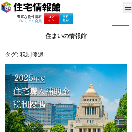
ナビゲーション
ログ
無料
豊富な物件情報
イン
登録
プレミアム会員
コ
住まいの情報館
ン
住
テ
ま
ン
い
タグ:
税制優遇
ツ
と
へ
暮
ス
ら
キ
し
ッ
に
プ
役
立
つ
情
報
を
お
届
け