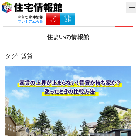
ナビゲーション
ログ
無料
豊富な物件情報
イン
登録
プレミアム会員
コ
住まいの情報館
ン
住
テ
ま
ン
い
タグ:
賃貸
ツ
と
へ
暮
ス
ら
キ
し
ッ
に
プ
役
立
つ
情
報
を
お
届
け