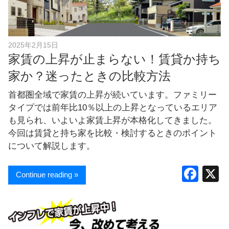
し
ま
す
！
2025年2月15日
家賃の上昇が止まらない！賃貸か持ち
家か？迷ったときの比較方法
首都圏全域で家賃の上昇が続いています。ファミリー
タイプでは前年比10％以上の上昇となっているエリア
も見られ、いよいよ家賃上昇が本格化してきました。
今回は賃貸と持ち家を比較・検討するときのポイント
について解説します。
F
Continue reading »
a
c
e