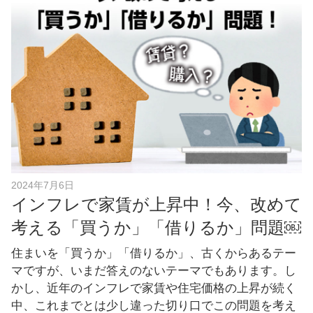
b
o
o
k
2024年7月6日
インフレで家賃が上昇中！今、改めて
考える「買うか」「借りるか」問題￼
住まいを「買うか」「借りるか」、古くからあるテー
マですが、いまだ答えのないテーマでもあります。し
かし、近年のインフレで家賃や住宅価格の上昇が続く
中、これまでとは少し違った切り口でこの問題を考え