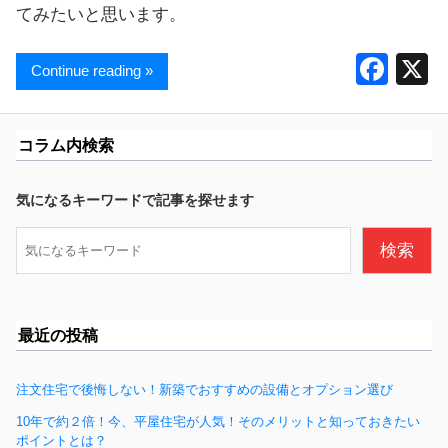
てみたいと思います。
F
Continue reading »
a
c
コラム内検索
e
b
気になるキーワードで記事を探せます
o
検
検索
o
索
k
最近の投稿
注文住宅で後悔しない！新築でおすすめの設備とオプション選び
10年で約２倍！今、平屋住宅が人気！そのメリットと知っておきたい
ポイントとは？