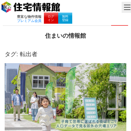
ナビゲーション
ログ
無料
豊富な物件情報
イン
登録
プレミアム会員
コ
住まいの情報館
ン
住
テ
ま
ン
い
タグ:
転出者
ツ
と
へ
暮
ス
ら
キ
し
ッ
に
プ
役
立
つ
情
報
を
お
届
け