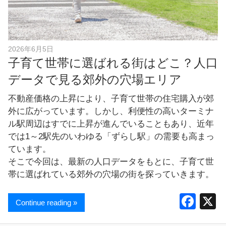
し
ま
す
！
2026年6月5日
子育て世帯に選ばれる街はどこ？人口
データで見る郊外の穴場エリア
不動産価格の上昇により、子育て世帯の住宅購入が郊
外に広がっています。しかし、利便性の高いターミナ
ル駅周辺はすでに上昇が進んでいることもあり、近年
では1～2駅先のいわゆる「ずらし駅」の需要も高まっ
ています。
そこで今回は、最新の人口データをもとに、子育て世
帯に選ばれている郊外の穴場の街を探っていきます。
F
Continue reading »
a