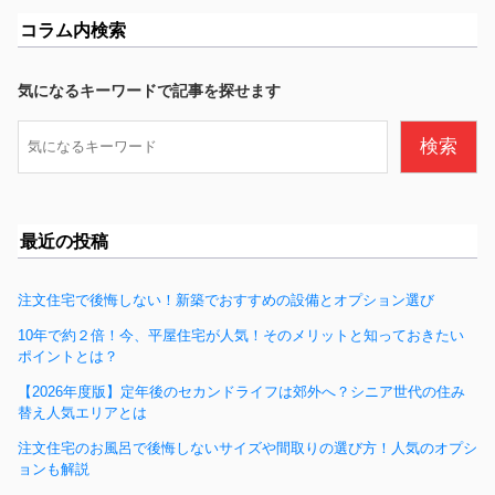
c
コラム内検索
e
b
気になるキーワードで記事を探せます
o
検
検索
o
索
k
最近の投稿
注文住宅で後悔しない！新築でおすすめの設備とオプション選び
10年で約２倍！今、平屋住宅が人気！そのメリットと知っておきたい
ポイントとは？
【2026年度版】定年後のセカンドライフは郊外へ？シニア世代の住み
替え人気エリアとは
注文住宅のお風呂で後悔しないサイズや間取りの選び方！人気のオプシ
ョンも解説