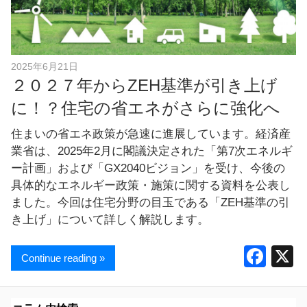
し
ま
す
！
2025年6月21日
２０２７年からZEH基準が引き上げ
に！？住宅の省エネがさらに強化へ
住まいの省エネ政策が急速に進展しています。経済産
業省は、2025年2月に閣議決定された「第7次エネルギ
ー計画」および「GX2040ビジョン」を受け、今後の
具体的なエネルギー政策・施策に関する資料を公表し
ました。今回は住宅分野の目玉である「ZEH基準の引
き上げ」について詳しく解説します。
F
Continue reading »
a
c