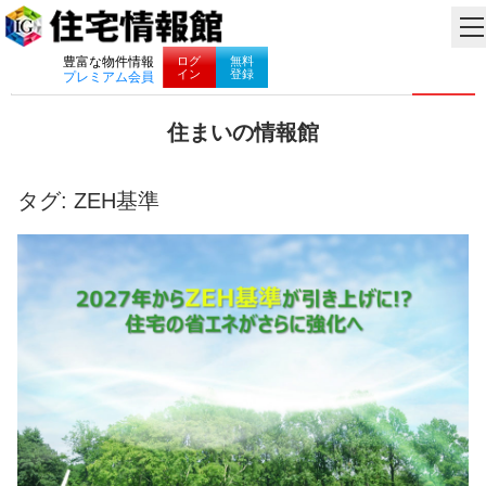
ナビゲーション
ログ
無料
豊富な物件情報
イン
登録
プレミアム会員
コ
住まいの情報館
ン
住
テ
ま
ン
い
タグ:
ZEH基準
ツ
と
へ
暮
ス
ら
キ
し
ッ
に
プ
役
立
つ
情
報
を
お
届
け