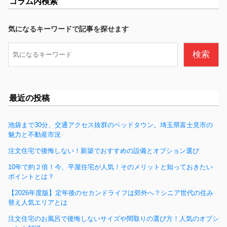
コラム内検索
e
b
気になるキーワードで記事を探せます
o
検
検索
o
索
k
最近の投稿
池袋まで30分、交通アクセス抜群のベッドタウン。埼玉県富士見市の
魅力と不動産市況
注文住宅で後悔しない！新築でおすすめの設備とオプション選び
10年で約２倍！今、平屋住宅が人気！そのメリットと知っておきたい
ポイントとは？
【2026年度版】定年後のセカンドライフは郊外へ？シニア世代の住み
替え人気エリアとは
注文住宅のお風呂で後悔しないサイズや間取りの選び方！人気のオプシ