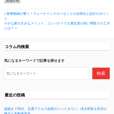
資金計画
投
前
家事動線が整う！ウォークインクローゼットの活用法と設計のポイン
稿
の
ト
ナ
次
投
小さな家の大きなメリット。コンパクトでも満足度の高い間取りの工夫
ビ
の
稿:
とは？
ゲ
投
ー
稿:
シ
コラム内検索
ョ
ン
気になるキーワードで記事を探せます
検
検索
索
最近の投稿
池袋まで30分、交通アクセス抜群のベッドタウン。埼玉県富士見市の
魅力と不動産市況