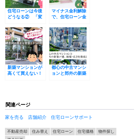
o
住宅ローンは今後
k
マイナス金利解除
どうなる② 「変
で、住宅ローン金
動金利vs固定金
利はどうなる？今
利」徹底シミュレ
後の見通しと購入
ーション
時のポイント
新築マンションが
都心の中古マンシ
高くて買えない！
ョンと郊外の新築
ますます戸建志向
戸建、相場・広さ
が高まる背景と3つ
を徹底比較
の買い方
関連ページ
家を売る
店舗紹介
住宅ローンサポート
不動産売却
住み替え
住宅ローン
住宅価格
物件探し