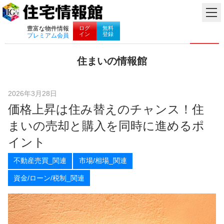
ナビゲーション
ログ
無料
豊富な物件情報
イン
登録
プレミアム会員
コ
住まいの情報館
ン
住
テ
ま
ン
い
ツ
2026年3月28日
と
へ
価格上昇は住み替えのチャンス！住
暮
ス
ら
キ
まいの売却と購入を同時に進めるポ
し
ッ
に
プ
イント
役
立
不動産売買_関連
市場/相場_関連
つ
情
資金/ローン/税制_関連
報
を
お
届
け