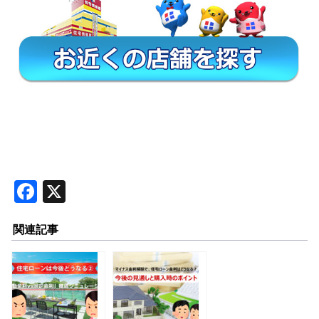
F
X
a
関連記事
c
e
b
o