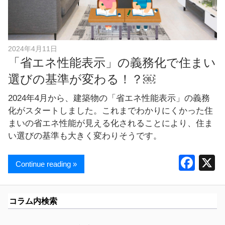
し
ま
す
！
2024年4月11日
「省エネ性能表示」の義務化で住まい
選びの基準が変わる！？￼
2024年4月から、建築物の「省エネ性能表示」の義務
化がスタートしました。これまでわかりにくかった住
まいの省エネ性能が見える化されることにより、住ま
い選びの基準も大きく変わりそうです。
F
Continue reading »
a
c
コラム内検索
e