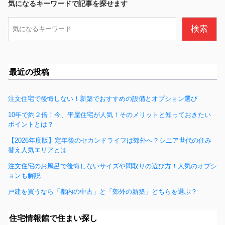
b
気になるキーワードで記事を探せます
o
検
検索
o
索
k
最近の投稿
注文住宅で後悔しない！新築でおすすめの設備とオプション選び
10年で約２倍！今、平屋住宅が人気！そのメリットと知っておきたい
ポイントとは？
【2026年度版】定年後のセカンドライフは郊外へ？シニア世代の住み
替え人気エリアとは
注文住宅のお風呂で後悔しないサイズや間取りの選び方！人気のオプシ
ョンも解説
戸建を買うなら「都内の中古」と「郊外の新築」どちらを選ぶ？
住宅情報館で住まい探し