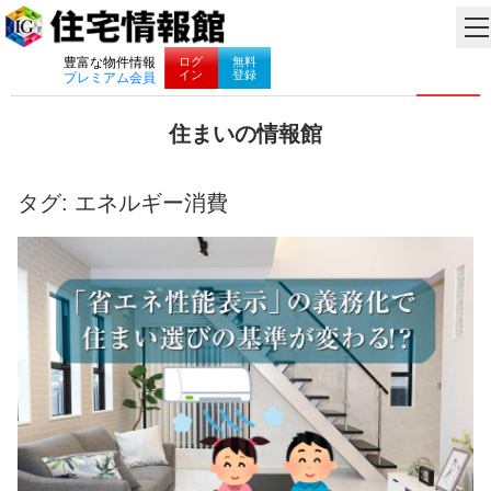
ナビゲーション
ログ
無料
豊富な物件情報
イン
登録
プレミアム会員
コ
住まいの情報館
ン
住
テ
ま
ン
い
タグ:
エネルギー消費
ツ
と
へ
暮
ス
ら
キ
し
ッ
に
プ
役
立
つ
情
報
を
お
届
け