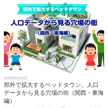
c
e
b
o
o
k
2023年9月15日
郊外で拡大するベッドタウン。人口
データから見る穴場の街（関西・東海
編）