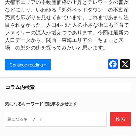
大都市エリアの不動産価格の上昇とテレワークの普及
などにより、いわゆる「郊外ベッドタウン」の不動産
売買も広がりを見せてきています。これまであまり注
目されなかった、人口4～5万人の小さな街にも子育て
ファミリーの流入が増えつつあります。今回は最新の
人口データから、関西・東海エリアの「ちょっと穴
場」の郊外の街を探ってみたいと思います。
F
Continue reading »
a
c
コラム内検索
e
b
気になるキーワードで記事を探せます
o
検
検索
o
索
k