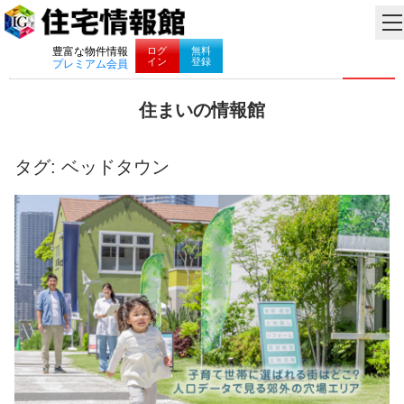
ナビゲーション
ログ
無料
豊富な物件情報
イン
登録
プレミアム会員
コ
住まいの情報館
ン
住
テ
ま
ン
い
タグ:
ベッドタウン
ツ
と
へ
暮
ス
ら
キ
し
ッ
に
プ
役
立
つ
情
報
を
お
届
け