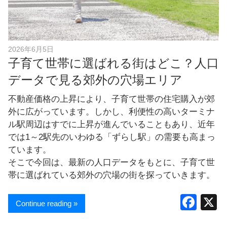
し
ま
す
！
2026年6月5日
子育て世帯に選ばれる街はどこ？人口
データで見る郊外の穴場エリア
不動産価格の上昇により、子育て世帯の住宅購入が郊
外に広がっています。しかし、利便性の高いターミナ
ル駅周辺はすでに上昇が進んでいることもあり、近年
では1～2駅先のいわゆる「ずらし駅」の需要も高まっ
ています。
そこで今回は、最新の人口データをもとに、子育て世
帯に選ばれている郊外の穴場の街を探っていきます。
F
Continue reading »
a