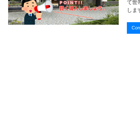
て世
しま
Con