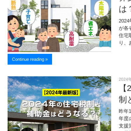
お
は
届
け
し
20
ま
が各
す
住宅
！
り、
Continue reading »
2024
【
制
昨年
年度
支援