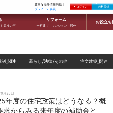
豊富な物件情報満載！
ログイン
無料登録
プレミアム会員
る
リフォーム
お役立ち
 お客様の声
一戸建て マンション 部分
税制_関連
暮らし/法律/その他
注文建築_関連
年9月28日
025年度の住宅政策はどうなる？概
要求からみる来年度の補助金と