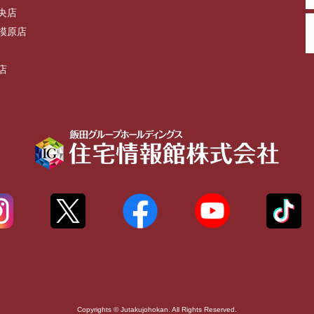
央店
模原店
店
Copyrights © Jutakujohokan. All Rights Reserved.