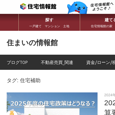
探す
建て
一戸建て マンション 土地
住宅情報館の家
コ
ン
住まいの情報館
テ
ン
住
ツ
ま
へ
い
ブログTOP
不動産売買_関連
資金/ローン/
ス
と
キ
暮
ッ
ら
プ
し
タグ:
住宅補助
に
役
立
2024
つ
2
情
報
算
を