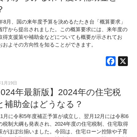
？
24年8月、国の来年度予算を決めるたたき台「概算要求」
省庁から提出されました。この概算要求には、来年度の
取得支援策や補助金などについても概要が示されてお
おおよその方向性を知ることができます。
F
X
a
c
年1月19日
e
2024年最新版】2024年の住宅税
b
と補助金はどうなる？
o
11月に令和5年度補正予算が成立し、翌月12月には令和6
o
の税制大綱も発表され、2024年度の住宅税制、住宅取得
k
策がほぼ出揃いました。今回は、住宅ローン控除や子育