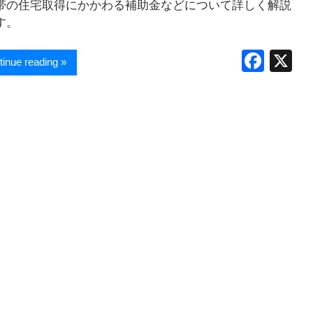
帯の住宅取得にかかわる補助金などについて詳しく解説
す。
F
X
tinue reading »
a
c
e
b
o
o
k