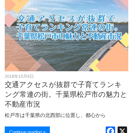
b
o
o
k
2018年10月8日
交通アクセスが抜群で子育てランキ
ング常連の街。千葉県松戸市の魅力と
不動産市況
松戸市は千葉県の北西部に位置し、都心から
F
Continue reading »