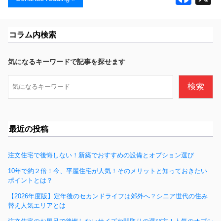
a
c
コラム内検索
e
b
気になるキーワードで記事を探せます
o
検
検索
o
索
k
最近の投稿
注文住宅で後悔しない！新築でおすすめの設備とオプション選び
10年で約２倍！今、平屋住宅が人気！そのメリットと知っておきたい
ポイントとは？
【2026年度版】定年後のセカンドライフは郊外へ？シニア世代の住み
替え人気エリアとは