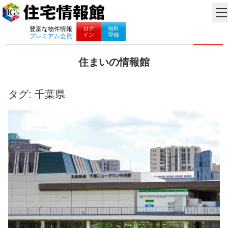
ナビゲーション
ログ
無料
豊富な物件情報
イン
登録
プレミアム会員
コ
住まいの情報館
ン
住
テ
ま
ン
い
タグ:
千葉県
ツ
と
へ
暮
ス
ら
キ
し
ッ
に
プ
役
立
つ
情
報
を
お
届
け