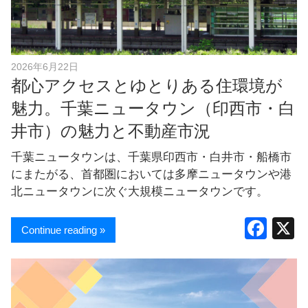
し
ま
す
！
2026年6月22日
都心アクセスとゆとりある住環境が
魅力。千葉ニュータウン（印西市・白
井市）の魅力と不動産市況
千葉ニュータウンは、千葉県印西市・白井市・船橋市
にまたがる、首都圏においては多摩ニュータウンや港
北ニュータウンに次ぐ大規模ニュータウンです。
F
Continue reading »
a
c
e