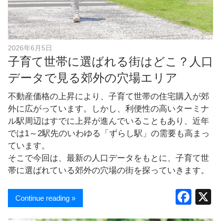
し
ま
す
！
2026年6月5日
子育て世帯に選ばれる街はどこ？人口
データで見る郊外の穴場エリア
不動産価格の上昇により、子育て世帯の住宅購入が郊
外に広がっています。しかし、利便性の高いターミナ
ル駅周辺はすでに上昇が進んでいることもあり、近年
では1～2駅先のいわゆる「ずらし駅」の需要も高まっ
ています。
そこで今回は、最新の人口データをもとに、子育て世
帯に選ばれている郊外の穴場の街を探っていきます。
F
Continue reading »
a