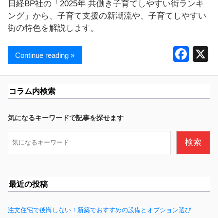
日経BP社の「2025年 共働き子育てしやすい街ランキ
ング」から、子育て支援の新潮流や、子育てしやすい
街の特色を解説します。
F
Continue reading »
a
c
コラム内検索
e
b
気になるキーワードで記事を探せます
o
検
検索
o
索
k
最近の投稿
注文住宅で後悔しない！新築でおすすめの設備とオプション選び