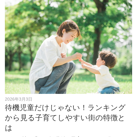
c
e
b
o
o
k
2026年3月3日
待機児童だけじゃない！ランキング
から見る子育てしやすい街の特徴と
は