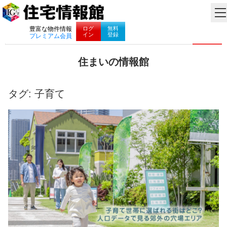
ナビゲーション
ログ
無料
豊富な物件情報
イン
登録
プレミアム会員
コ
住まいの情報館
ン
住
テ
ま
ン
い
タグ:
子育て
ツ
と
へ
暮
ス
ら
キ
し
ッ
に
プ
役
立
つ
情
報
を
お
届
け