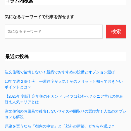
コラム内検索
e
b
気になるキーワードで記事を探せます
o
検
検索
o
索
k
最近の投稿
注文住宅で後悔しない！新築でおすすめの設備とオプション選び
10年で約２倍！今、平屋住宅が人気！そのメリットと知っておきたい
ポイントとは？
【2026年度版】定年後のセカンドライフは郊外へ？シニア世代の住み
替え人気エリアとは
注文住宅のお風呂で後悔しないサイズや間取りの選び方！人気のオプシ
ョンも解説
戸建を買うなら「都内の中古」と「郊外の新築」どちらを選ぶ？