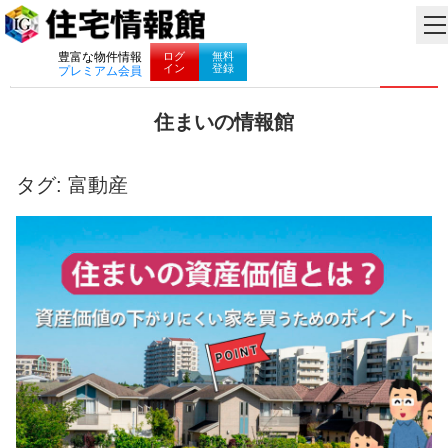
ナビゲーション
ログ
無料
豊富な物件情報
イン
登録
プレミアム会員
コ
住まいの情報館
ン
住
テ
ま
ン
い
タグ:
富動産
ツ
と
へ
暮
ス
ら
キ
し
ッ
に
プ
役
立
つ
情
報
を
お
届
け