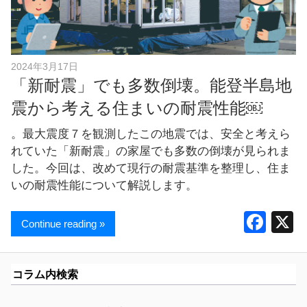
し
ま
す
！
2024年3月17日
「新耐震」でも多数倒壊。能登半島地
震から考える住まいの耐震性能￼
。最大震度７を観測したこの地震では、安全と考えら
れていた「新耐震」の家屋でも多数の倒壊が見られま
した。今回は、改めて現行の耐震基準を整理し、住ま
いの耐震性能について解説します。
F
Continue reading »
a
c
コラム内検索
e