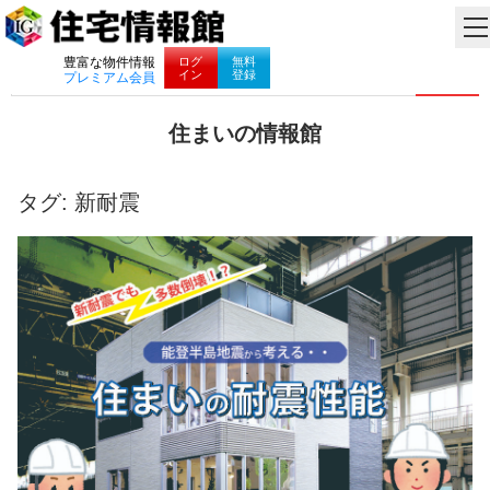
ナビゲーション
ログ
無料
豊富な物件情報
イン
登録
プレミアム会員
コ
住まいの情報館
ン
住
テ
ま
ン
い
タグ:
新耐震
ツ
と
へ
暮
ス
ら
キ
し
ッ
に
プ
役
立
つ
情
報
を
お
届
け