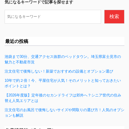
b
気になるキーワードで記事を探せます
o
検
検索
o
索
k
最近の投稿
池袋まで30分、交通アクセス抜群のベッドタウン。埼玉県富士見市の
魅力と不動産市況
注文住宅で後悔しない！新築でおすすめの設備とオプション選び
10年で約２倍！今、平屋住宅が人気！そのメリットと知っておきたい
ポイントとは？
【2026年度版】定年後のセカンドライフは郊外へ？シニア世代の住み
替え人気エリアとは
注文住宅のお風呂で後悔しないサイズや間取りの選び方！人気のオプシ
ョンも解説