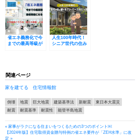
すめのエリア５!
省エネ義務化で今
人生100年時代！
までの最高等級が
シニア世代の住み
最低等級に!? 今後
替えと「リ・バー
起こりうる『省エ
ス60」の活用法￼
ネ格差』とは￼
関連ページ
家を建てる
住宅情報館
倒壊
地震
巨大地震
建築基準法
新耐震
東日本大震災
耐震
耐震基準
耐震性
能登半島地震
投
前
家事がラクになる住まいをつくるための3つのポイント￼
稿
次
の
【2024年版】住宅取得資金贈与特例の省エネ要件が「ZEH水準」に改
ナ
の
投
定