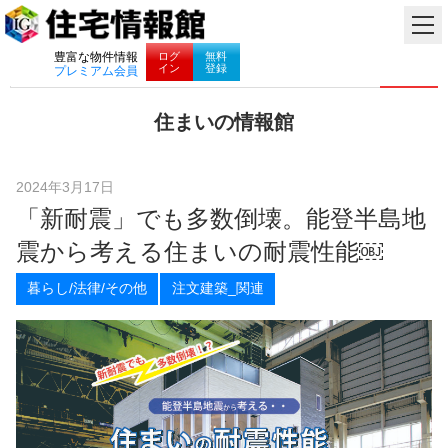
ナビゲーション
ログ
無料
豊富な物件情報
イン
登録
プレミアム会員
コ
住まいの情報館
ン
住
テ
ま
ン
い
ツ
2024年3月17日
と
へ
「新耐震」でも多数倒壊。能登半島地
暮
ス
ら
キ
震から考える住まいの耐震性能￼
し
ッ
に
プ
暮らし/法律/その他
注文建築_関連
役
立
つ
情
報
を
お
届
け