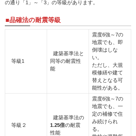
の通り「1」～「3」の等級があります。
■品確法の耐震等級
震度6強～7の
地震でも、即
倒壊はしな
建築基準法と
い。
等級1
同等の耐震性
ただし、大規
能
模修繕や建て
替えとなる可
能性がある。
震度6強～7の
地震でも、一
定の補修で住
建築基準法の
み続けられ
等級２
1.25倍
の耐震
る。
性能