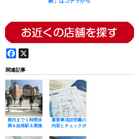
験」はコチラから
F
X
a
関連記事
c
e
b
o
o
都内まで１時間未
k
重要事項説明書の
満＆始発駅＆乗換
内容とチェックポ
なし。贅沢を叶え
イントとは
る東京近郊のおす