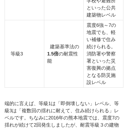
学校や避難所
といった公共
建築物レベル
震度6強～7の
地震でも、軽
い補修で住み
建築基準法の
続けられる。
等級3
1.5倍
の耐震性
消防署や警察
能
署といった災
害復興の拠点
となる防災施
設レベル
端的に言えば、等級1は「即倒壊しない」レベル、等
級3は「複数回の揺れに耐えて、住み続けられる」レ
ベルです。ちなみに2016年の熊本地震では、震度7の
揺れが続けて2回発生しましたが、耐震等級３の建物