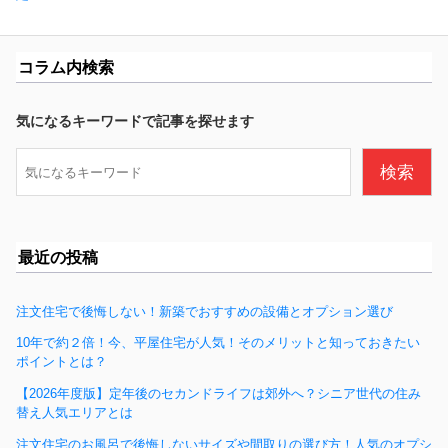
ビ
投
稿:
ゲ
稿:
ー
コラム内検索
シ
ョ
ン
気になるキーワードで記事を探せます
検
検索
索
最近の投稿
注文住宅で後悔しない！新築でおすすめの設備とオプション選び
10年で約２倍！今、平屋住宅が人気！そのメリットと知っておきたい
ポイントとは？
【2026年度版】定年後のセカンドライフは郊外へ？シニア世代の住み
替え人気エリアとは
注文住宅のお風呂で後悔しないサイズや間取りの選び方！人気のオプシ