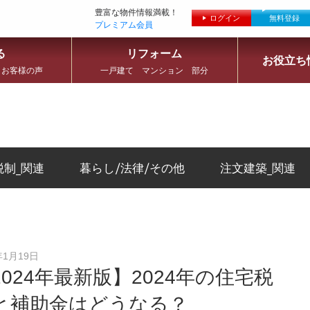
豊富な物件情報満載！
ログイン
無料登録
プレミアム会員
る
リフォーム
お役立ち
 お客様の声
一戸建て マンション 部分
税制_関連
暮らし/法律/その他
注文建築_関連
年1月19日
2024年最新版】2024年の住宅税
と補助金はどうなる？