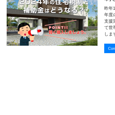
お
届
昨年
け
年度
し
支援
ま
て世
す
！
しま
Con