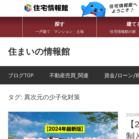
探す
建て
一戸建て マンション 土地
住宅情報館の家
コ
ン
住まいの情報館
テ
ン
住
ツ
ま
へ
い
ブログTOP
不動産売買_関連
資金/ローン/
ス
と
キ
暮
ッ
ら
プ
し
タグ:
異次元の少子化対策
に
役
立
2024
つ
【
情
報
制
を