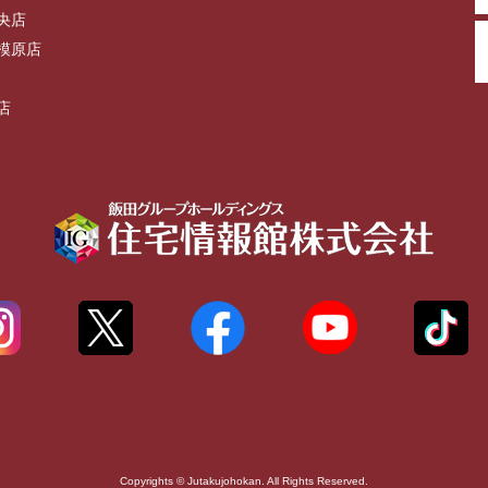
央店
模原店
店
Copyrights © Jutakujohokan. All Rights Reserved.