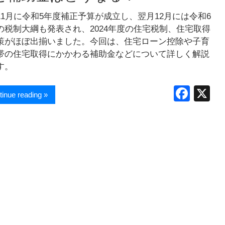
11月に令和5年度補正予算が成立し、翌月12月には令和6
の税制大綱も発表され、2024年度の住宅税制、住宅取得
策がほぼ出揃いました。今回は、住宅ローン控除や子育
帯の住宅取得にかかわる補助金などについて詳しく解説
す。
F
X
tinue reading »
a
c
e
b
o
o
k