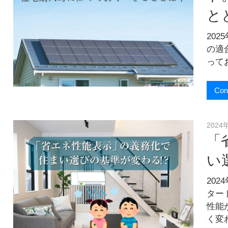
お
と
届
け
し
20
ま
の適
す
って
！
Con
2024
「
い
20
ター
性能
く変