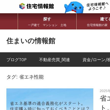
探す
建て
一戸建て マンション 土地
住宅情報館の家
コ
ン
住まいの情報館
テ
ン
住
ツ
ま
へ
い
ブログTOP
不動産売買_関連
資金/ローン/
ス
と
キ
暮
ッ
ら
プ
し
タグ:
省エネ性能
に
役
立
2025
つ
省
情
報
ト
を