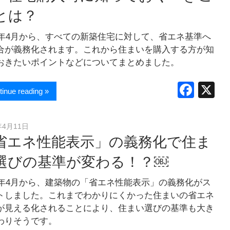
とは？
25年4月から、すべての新築住宅に対して、省エネ基準へ
合が義務化されます。これから住まいを購入する方が知
おきたいポイントなどについてまとめました。
F
X
tinue reading »
a
c
年4月11日
e
省エネ性能表示」の義務化で住ま
b
選びの基準が変わる！？￼
o
24年4月から、建築物の「省エネ性能表示」の義務化がス
o
トしました。これまでわかりにくかった住まいの省エネ
k
が見える化されることにより、住まい選びの基準も大き
わりそうです。