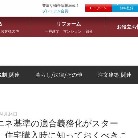
豊富な物件情報満載！
ログイン
無料登録
プレミアム会員
る
リフォーム
お役立ち
 お客様の声
一戸建て マンション 部分
税制_関連
暮らし/法律/その他
注文建築_関連
年4月14日
エネ基準の適合義務化がスター
。住宅購入時に知っておくべきこ