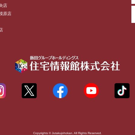
央店
模原店
店
Copyrights © Jutakujohokan. All Rights Reserved.