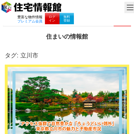
ナビゲーション
ログ
無料
豊富な物件情報
イン
登録
プレミアム会員
コ
住まいの情報館
ン
住
テ
ま
ン
い
タグ:
立川市
ツ
と
へ
暮
ス
ら
キ
し
ッ
に
プ
役
立
つ
情
報
を
お
届
け