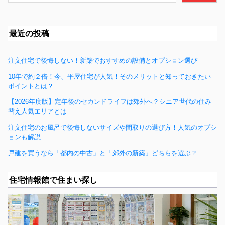
k
最近の投稿
注文住宅で後悔しない！新築でおすすめの設備とオプション選び
10年で約２倍！今、平屋住宅が人気！そのメリットと知っておきたい
ポイントとは？
【2026年度版】定年後のセカンドライフは郊外へ？シニア世代の住み
替え人気エリアとは
注文住宅のお風呂で後悔しないサイズや間取りの選び方！人気のオプシ
ョンも解説
戸建を買うなら「都内の中古」と「郊外の新築」どちらを選ぶ？
住宅情報館で住まい探し