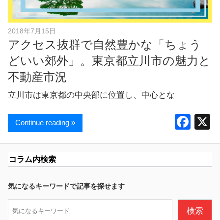
し
ま
す
2018年7月15日
！
アクセス抜群で自然豊かな「ちょう
どいい郊外」。東京都立川市の魅力と
不動産市況
立川市は東京都の中央部に位置し、中心とな
F
Continue reading »
a
c
コラム内検索
e
b
気になるキーワードで記事を探せます
o
検
検索
o
索