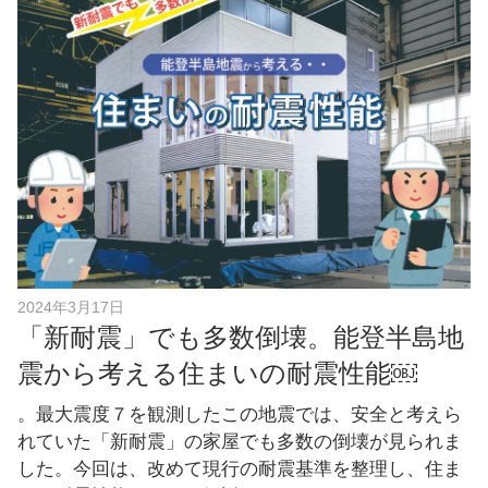
e
b
o
o
k
2024年3月17日
「新耐震」でも多数倒壊。能登半島地
震から考える住まいの耐震性能￼
。最大震度７を観測したこの地震では、安全と考えら
れていた「新耐震」の家屋でも多数の倒壊が見られま
した。今回は、改めて現行の耐震基準を整理し、住ま