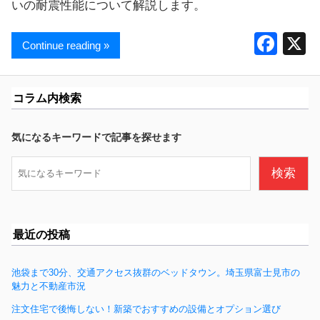
いの耐震性能について解説します。
F
Continue reading »
a
c
コラム内検索
e
b
気になるキーワードで記事を探せます
o
検
検索
o
索
k
最近の投稿
池袋まで30分、交通アクセス抜群のベッドタウン。埼玉県富士見市の
魅力と不動産市況
注文住宅で後悔しない！新築でおすすめの設備とオプション選び