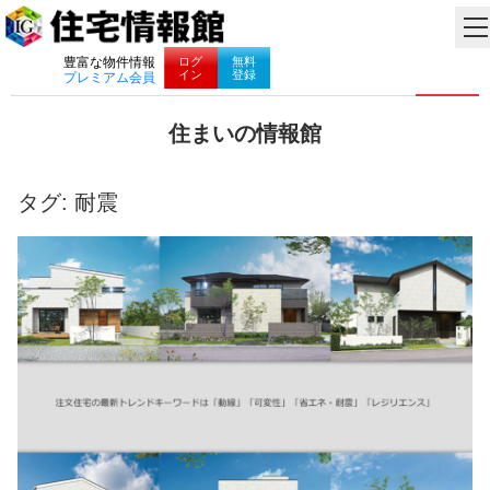
ナビゲーション
ログ
無料
豊富な物件情報
イン
登録
プレミアム会員
コ
住まいの情報館
ン
住
テ
ま
ン
い
タグ:
耐震
ツ
と
へ
暮
ス
ら
キ
し
ッ
に
プ
役
立
つ
情
報
を
お
届
け