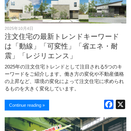
し
ま
す
！
2025年10月4日
注文住宅の最新トレンドキーワード
は「動線」「可変性」「省エネ・耐
震」「レジリエンス」
2025年の注文住宅トレンドとして注目される5つのキ
ーワードをご紹介します。働き方の変化や不動産価格
の上昇など、環境の変化によって注文住宅に求められ
るものを大きく変化しています。
F
Continue reading »
a
c