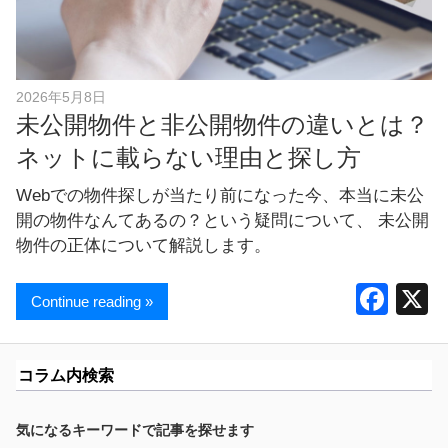
し
ま
す
！
2026年5月8日
未公開物件と非公開物件の違いとは？
ネットに載らない理由と探し方
Webでの物件探しが当たり前になった今、本当に未公
開の物件なんてあるの？という疑問について、 未公開
物件の正体について解説します。
F
Continue reading »
a
c
コラム内検索
e
b
気になるキーワードで記事を探せます