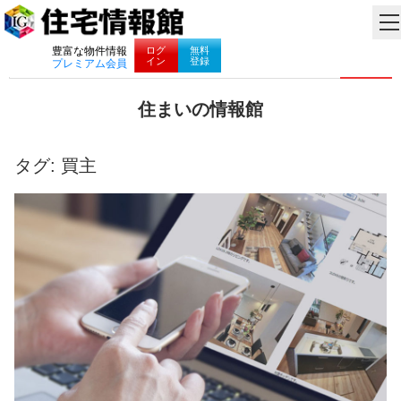
ナビゲーション
ログ
無料
豊富な物件情報
イン
登録
プレミアム会員
コ
住まいの情報館
ン
住
テ
ま
ン
い
タグ:
買主
ツ
と
へ
暮
ス
ら
キ
し
ッ
に
プ
役
立
つ
情
報
を
お
届
け