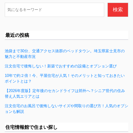
o
検
検索
o
索
k
最近の投稿
池袋まで30分、交通アクセス抜群のベッドタウン。埼玉県富士見市の
魅力と不動産市況
注文住宅で後悔しない！新築でおすすめの設備とオプション選び
10年で約２倍！今、平屋住宅が人気！そのメリットと知っておきたい
ポイントとは？
【2026年度版】定年後のセカンドライフは郊外へ？シニア世代の住み
替え人気エリアとは
注文住宅のお風呂で後悔しないサイズや間取りの選び方！人気のオプシ
ョンも解説
住宅情報館で住まい探し