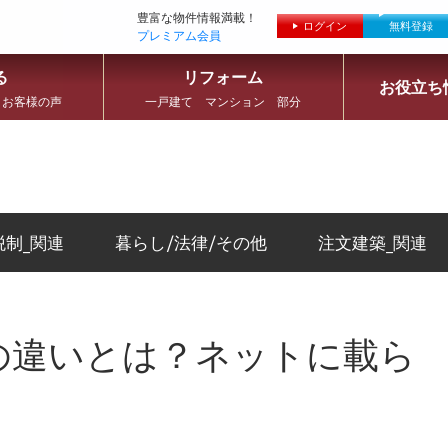
豊富な物件情報満載！
ログイン
無料登録
プレミアム会員
る
リフォーム
お役立ち
 お客様の声
一戸建て マンション 部分
税制_関連
暮らし/法律/その他
注文建築_関連
の違いとは？ネットに載ら