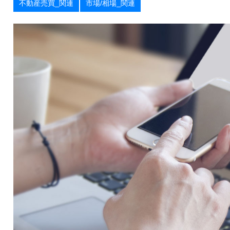
不動産売買_関連
市場/相場_関連
お
届
け
し
ま
す
！