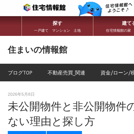
探す
建て
一戸建て マンション 土地
住宅情報館の家
コ
ン
住まいの情報館
テ
ン
住
ツ
ま
へ
い
ブログTOP
不動産売買_関連
資金/ローン/
ス
と
キ
暮
ッ
ら
プ
し
2026年5月8日
に
未公開物件と非公開物件
役
立
つ
ない理由と探し方
情
報
を