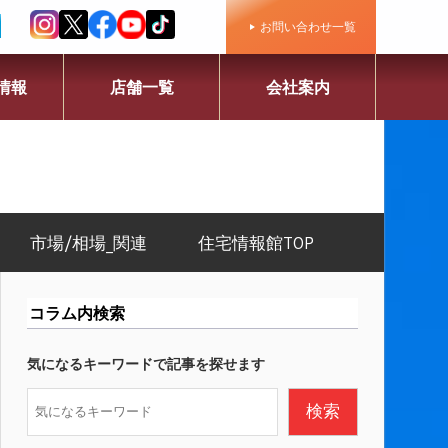
お問い合わせ一覧
情報
店舗一覧
会社案内
市場/相場_関連
住宅情報館TOP
コラム内検索
気になるキーワードで記事を探せます
検
検索
索