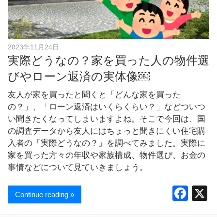
し
ま
す
！
2023年11月24日
実際どうなの？家を買った人の物件選
びやローン返済の実体像￼
友人が家を買ったと聞くと「どんな家を買った
の？」、「ローン返済はいくらくらい？」などついつ
い聞きたくなってしまいますよね。そこで今回は、国
の調査データから友人にはちょっと聞きにくい住宅購
入者の「実際どうなの？」を調べてみました。実際に
家を買った方々の年収や家族構成、物件選び、お金の
事情などについて見ていきましょう。
F
Continue reading »
a