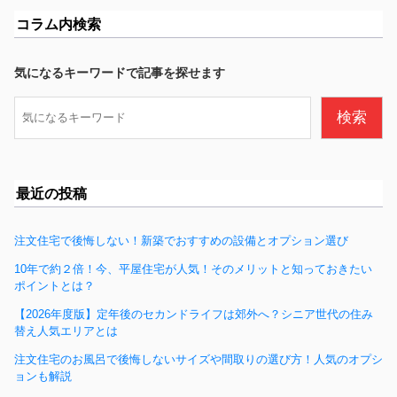
c
コラム内検索
e
b
気になるキーワードで記事を探せます
o
検
検索
o
索
k
最近の投稿
注文住宅で後悔しない！新築でおすすめの設備とオプション選び
10年で約２倍！今、平屋住宅が人気！そのメリットと知っておきたい
ポイントとは？
【2026年度版】定年後のセカンドライフは郊外へ？シニア世代の住み
替え人気エリアとは
注文住宅のお風呂で後悔しないサイズや間取りの選び方！人気のオプシ
ョンも解説