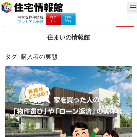
ナビゲーション
ログ
無料
豊富な物件情報
イン
登録
プレミアム会員
コ
住まいの情報館
ン
住
テ
ま
ン
い
タグ:
購入者の実態
ツ
と
へ
暮
ス
ら
キ
し
ッ
に
プ
役
立
つ
情
報
を
お
届
け