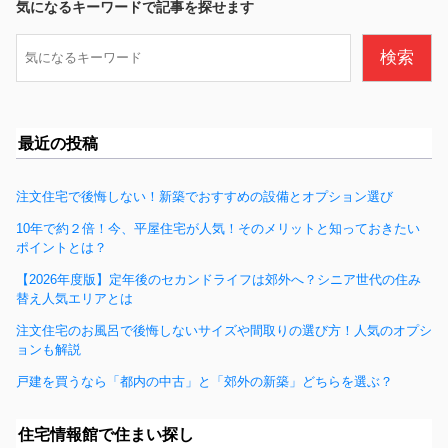
b
気になるキーワードで記事を探せます
o
検
検索
o
索
k
最近の投稿
注文住宅で後悔しない！新築でおすすめの設備とオプション選び
10年で約２倍！今、平屋住宅が人気！そのメリットと知っておきたい
ポイントとは？
【2026年度版】定年後のセカンドライフは郊外へ？シニア世代の住み
替え人気エリアとは
注文住宅のお風呂で後悔しないサイズや間取りの選び方！人気のオプシ
ョンも解説
戸建を買うなら「都内の中古」と「郊外の新築」どちらを選ぶ？
住宅情報館で住まい探し