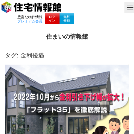
ナビゲーション
ログ
無料
豊富な物件情報
イン
登録
プレミアム会員
コ
住まいの情報館
ン
住
テ
ま
ン
い
タグ:
金利優遇
ツ
と
へ
暮
ス
ら
キ
し
ッ
に
プ
役
立
つ
情
報
を
お
届
け