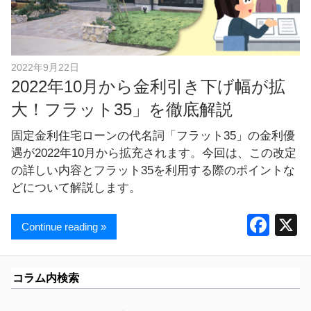
し
ま
す
！
2022年9月22日
2022年10月から金利引き下げ幅が拡
大！フラット35」を徹底解説
固定金利住宅ローンの代名詞「フラット35」の金利優
遇が2022年10月から拡充されます。今回は、この改定
の詳しい内容とフラット35を利用する際のポイントな
どについて解説します。
F
Continue reading »
a
c
コラム内検索
e