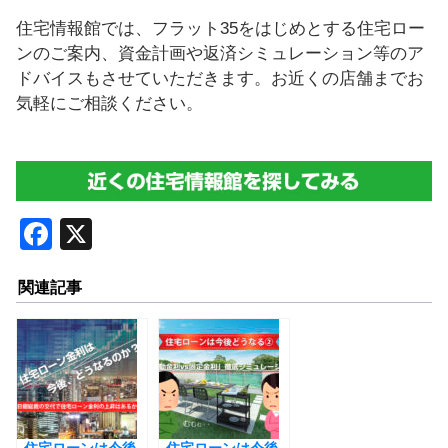
住宅情報館では、フラット35をはじめとする住宅ロー
ンのご案内、資金計画や返済シミュレーション等のア
ドバイスもさせていただきます。お近くの店舗までお
気軽にご相談ください。
F
X
a
関連記事
c
e
b
o
o