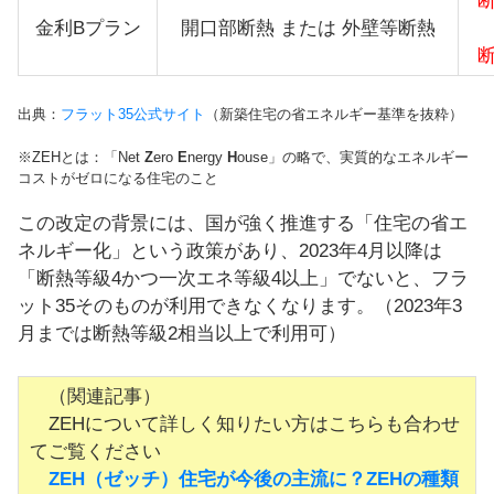
金利Bプラン
開口部断熱 または 外壁等断熱
出典：
フラット35公式サイト
（新築住宅の省エネルギー基準を抜粋）
※ZEHとは：「Net
Z
ero
E
nergy
H
ouse」の略で、実質的なエネルギー
コストがゼロになる住宅のこと
この改定の背景には、国が強く推進する「住宅の省エ
ネルギー化」という政策があり、2023年4月以降は
「断熱等級4かつ一次エネ等級4以上」でないと、フラ
ット35そのものが利用できなくなります。（2023年3
月までは断熱等級2相当以上で利用可）
（関連記事）
ZEHについて詳しく知りたい方はこちらも合わせ
てご覧ください
ZEH（ゼッチ）住宅が今後の主流に？ZEHの種類