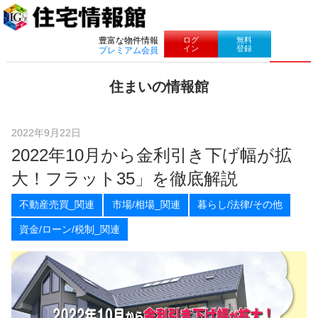
ナビゲーション
ログ
無料
豊富な物件情報
イン
登録
プレミアム会員
コ
住まいの情報館
ン
住
テ
ま
ン
い
ツ
2022年9月22日
と
へ
2022年10月から金利引き下げ幅が拡
暮
ス
ら
キ
大！フラット35」を徹底解説
し
ッ
に
プ
不動産売買_関連
市場/相場_関連
暮らし/法律/その他
役
立
資金/ローン/税制_関連
つ
情
報
を
お
届
け