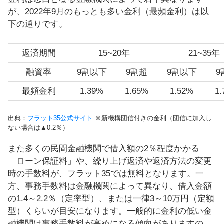
が、2022年9月のもっとも多い金利（最頻金利）は以
下の通りです。
返済期間
15~20年
21~35年
融資率
9割以下
9割超
9割以下
9
最頻金利
1.39%
1.65%
1.52%
1
出典：
フラット35公式サイト
※新機構団信付きの金利（団信に加入し
ない場合は▲0.2％）
また多くの民間金融機関で借入額の2％程度かかる
「ローン保証料」や、繰り上げ返済や返済方法の変更
時の手数料が、フラット35では無料となります。一
方、事務手数料は金融機関によって異なり、借入金額
の1.4～2.2％（定率型）、または一律3～10万円（定額
型）くらいが目安になります。一般的に金利の低い金
融機関は事務手数料が高めになる傾向がありますの