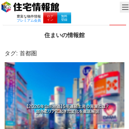
ナビゲーション
ログ
無料
豊富な物件情報
イン
登録
プレミアム会員
コ
住まいの情報館
ン
住
テ
ま
ン
い
タグ:
首都圏
ツ
と
へ
暮
ス
ら
キ
し
ッ
に
プ
役
立
つ
情
報
を
お
届
け