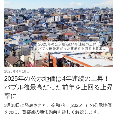
e
b
o
o
k
2025年4月18日
2025年の公示地価は4年連続の上昇！
バブル後最高だった前年を上回る上昇
率に
3月18日に発表された、令和7年（2025年）の公示地価
を元に、首都圏の地価動向を詳しく解説します。