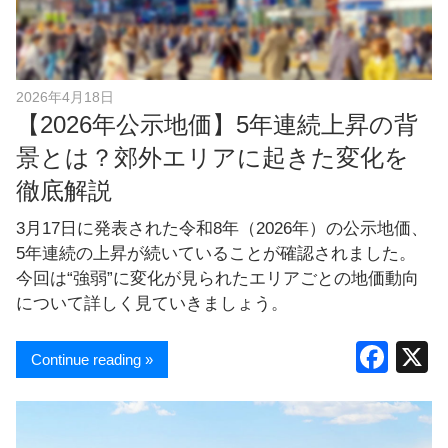
し
ま
す
！
2026年4月18日
【2026年公示地価】5年連続上昇の背
景とは？郊外エリアに起きた変化を
徹底解説
3月17日に発表された令和8年（2026年）の公示地価、
5年連続の上昇が続いていることが確認されました。
今回は“強弱”に変化が見られたエリアごとの地価動向
について詳しく見ていきましょう。
F
Continue reading »
a
c