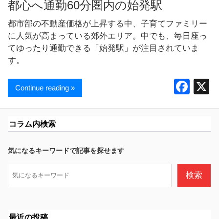
都心へ通勤60分圏内の始発駅
都市部の不動産価格が上昇する中、子育てファミリー
に人気が高まっている郊外エリア。中でも、毎日座っ
てゆったり通勤できる「始発駅」が注目されていま
す。
F
Continue reading »
a
c
コラム内検索
e
b
気になるキーワードで記事を探せます
o
検
検索
o
索
k
最近の投稿