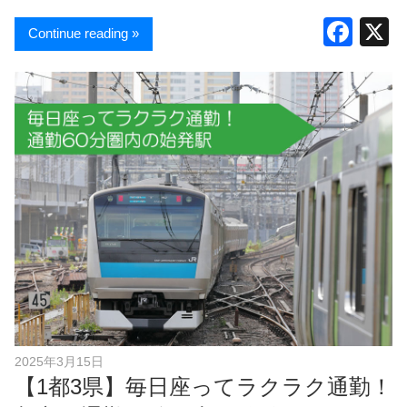
F
Continue reading »
a
c
e
b
o
o
k
2025年3月15日
【1都3県】毎日座ってラクラク通勤！