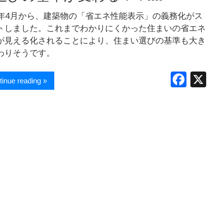
24年4月から、建築物の「省エネ性能表示」の義務化がス
トしました。これまでわかりにくかった住まいの省エネ
が見える化されることにより、住まい選びの基準も大き
わりそうです。
F
X
tinue reading »
a
c
e
b
o
o
k