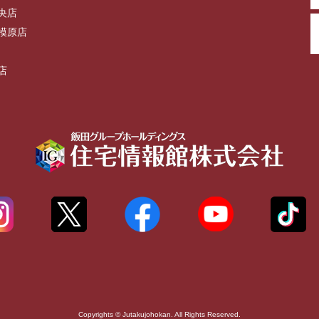
央店
模原店
店
Copyrights © Jutakujohokan. All Rights Reserved.