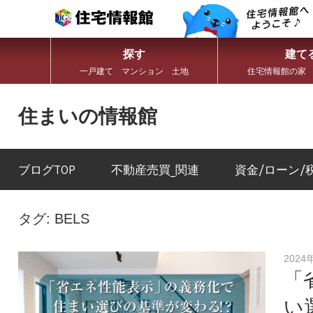
探す
建て
一戸建て マンション 土地
住宅情報館の家
コ
ン
住まいの情報館
テ
ン
住
ツ
ま
へ
い
ブログTOP
不動産売買_関連
資金/ローン/
ス
と
キ
暮
ッ
ら
プ
し
タグ:
BELS
に
役
立
2024
つ
「
情
報
い
を