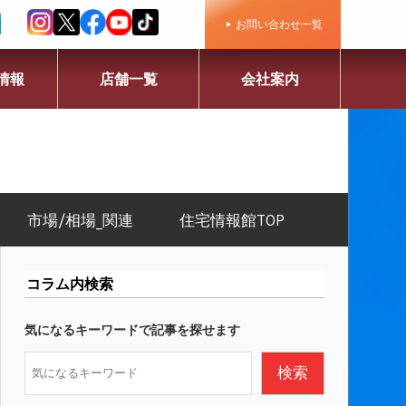
お問い合わせ一覧
情報
店舗一覧
会社案内
市場/相場_関連
住宅情報館TOP
コラム内検索
気になるキーワードで記事を探せます
検
検索
索