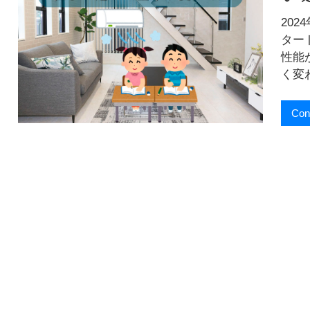
お
届
20
け
ター
し
性能
ま
く変
す
！
Con