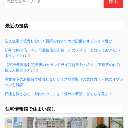
検索
o
索
k
最近の投稿
注文住宅で後悔しない！新築でおすすめの設備とオプション選び
10年で約２倍！今、平屋住宅が人気！そのメリットと知っておきたい
ポイントとは？
【2026年度版】定年後のセカンドライフは郊外へ？シニア世代の住み
替え人気エリアとは
注文住宅のお風呂で後悔しないサイズや間取りの選び方！人気のオプシ
ョンも解説
戸建を買うなら「都内の中古」と「郊外の新築」どちらを選ぶ？
住宅情報館で住まい探し