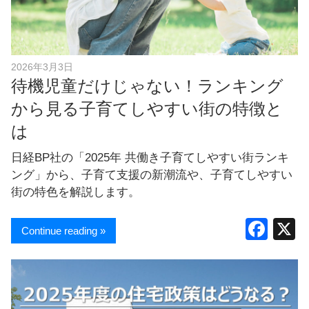
し
ま
す
！
2026年3月3日
待機児童だけじゃない！ランキング
から見る子育てしやすい街の特徴と
は
日経BP社の「2025年 共働き子育てしやすい街ランキ
ング」から、子育て支援の新潮流や、子育てしやすい
街の特色を解説します。
F
Continue reading »
a
c
e