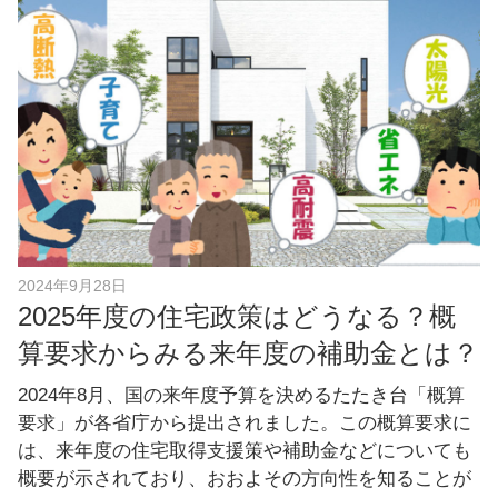
b
o
o
k
2024年9月28日
2025年度の住宅政策はどうなる？概
算要求からみる来年度の補助金とは？
2024年8月、国の来年度予算を決めるたたき台「概算
要求」が各省庁から提出されました。この概算要求に
は、来年度の住宅取得支援策や補助金などについても
概要が示されており、おおよその方向性を知ることが