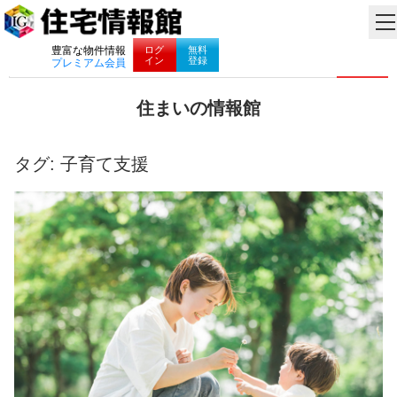
ナビゲーション
ログ
無料
豊富な物件情報
イン
登録
プレミアム会員
コ
住まいの情報館
ン
住
テ
ま
ン
い
タグ:
子育て支援
ツ
と
へ
暮
ス
ら
キ
し
ッ
に
プ
役
立
つ
情
報
を
お
届
け