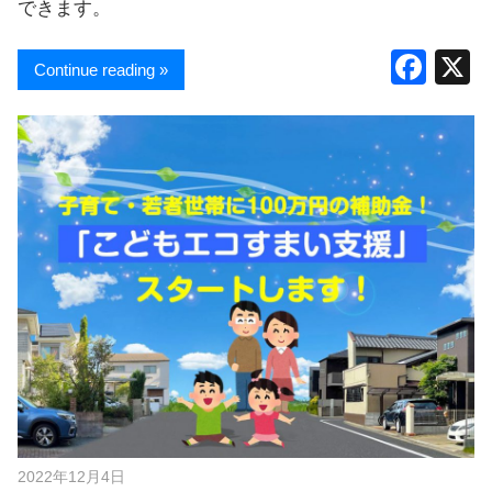
できます。
F
Continue reading »
a
c
e
b
o
o
k
2022年12月4日