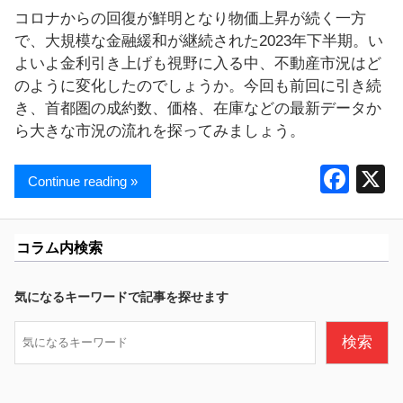
コロナからの回復が鮮明となり物価上昇が続く一方
で、大規模な金融緩和が継続された2023年下半期。い
よいよ金利引き上げも視野に入る中、不動産市況はど
のように変化したのでしょうか。今回も前回に引き続
き、首都圏の成約数、価格、在庫などの最新データか
ら大きな市況の流れを探ってみましょう。
F
Continue reading »
a
c
コラム内検索
e
b
気になるキーワードで記事を探せます
o
検
検索
o
索
k