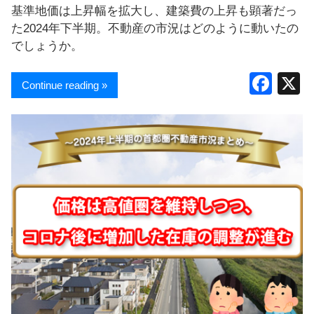
基準地価は上昇幅を拡大し、建築費の上昇も顕著だっ
た2024年下半期。不動産の市況はどのように動いたの
でしょうか。
F
Continue reading »
a
c
e
b
o
o
k