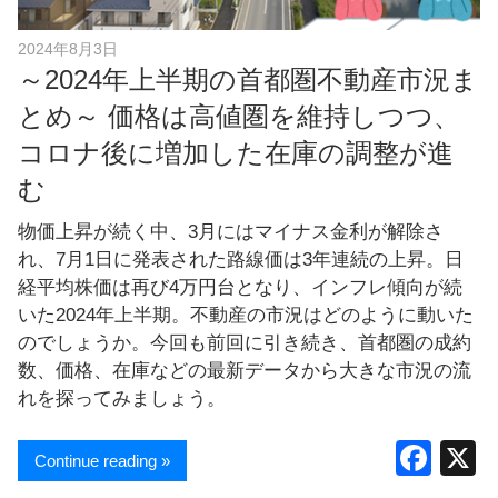
2024年8月3日
～2024年上半期の首都圏不動産市況ま
とめ～ 価格は高値圏を維持しつつ、
コロナ後に増加した在庫の調整が進
む
物価上昇が続く中、3月にはマイナス金利が解除さ
れ、7月1日に発表された路線価は3年連続の上昇。日
経平均株価は再び4万円台となり、インフレ傾向が続
いた2024年上半期。不動産の市況はどのように動いた
のでしょうか。今回も前回に引き続き、首都圏の成約
数、価格、在庫などの最新データから大きな市況の流
れを探ってみましょう。
F
Continue reading »
a