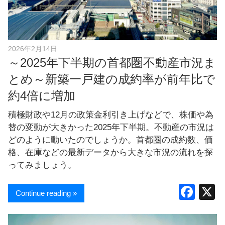
し
ま
す
！
2026年2月14日
～2025年下半期の首都圏不動産市況ま
とめ～新築一戸建の成約率が前年比で
約4倍に増加
積極財政や12月の政策金利引き上げなどで、株価や為
替の変動が大きかった2025年下半期。不動産の市況は
どのように動いたのでしょうか。首都圏の成約数、価
格、在庫などの最新データから大きな市況の流れを探
ってみましょう。
F
Continue reading »
a
c