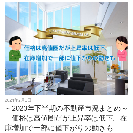
c
e
b
o
o
k
2024年2月1日
～2023年下半期の不動産市況まとめ～
価格は高値圏だが上昇率は低下。在
庫増加で一部に値下がりの動きも