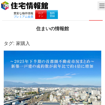
ナビゲーション
ログ
無料
豊富な物件情報
イン
登録
プレミアム会員
コ
住まいの情報館
ン
住
テ
ま
ン
い
タグ:
家購入
ツ
と
へ
暮
ス
ら
キ
し
ッ
に
プ
役
立
つ
情
報
を
お
届
け