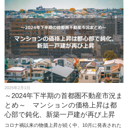
e
b
o
o
k
2025年2月1日
～2024年下半期の首都圏不動産市況ま
とめ～ マンションの価格上昇は都
心部で鈍化、新築一戸建が再び上昇
コロナ禍以来の物価上昇が続く中、10月に発表された