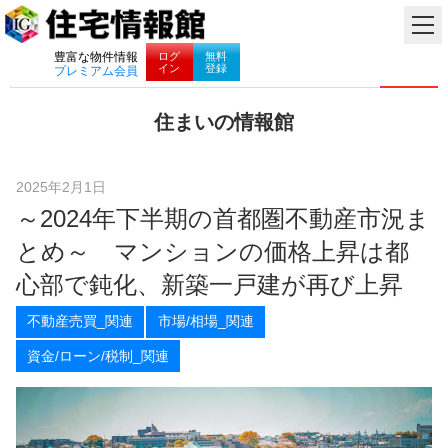
ナビゲーション
ログ
無料
豊富な物件情報
イン
登録
プレミアム会員
コ
住まいの情報館
ン
住
テ
ま
ン
い
ツ
2025年2月1日
と
へ
～2024年下半期の首都圏不動産市況ま
暮
ス
ら
キ
とめ～ マンションの価格上昇は都
し
ッ
に
プ
心部で鈍化、新築一戸建が再び上昇
役
立
不動産売買_関連
市場/相場_関連
つ
情
資金/ローン/税制_関連
報
を
お
届
け