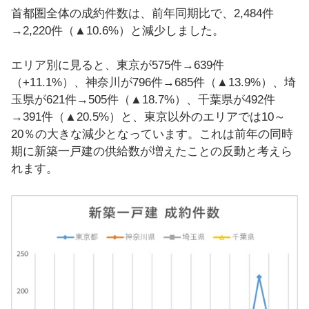
首都圏全体の成約件数は、前年同期比で、2,484件
→2,220件（▲10.6%）と減少しました。
エリア別に見ると、東京が575件→639件
（+11.1%）、神奈川が796件→685件（▲13.9%）、埼
玉県が621件→505件（▲18.7%）、千葉県が492件
→391件（▲20.5%）と、東京以外のエリアでは10～
20％の大きな減少となっています。これは前年の同時
期に新築一戸建の供給数が増えたことの反動と考えら
れます。