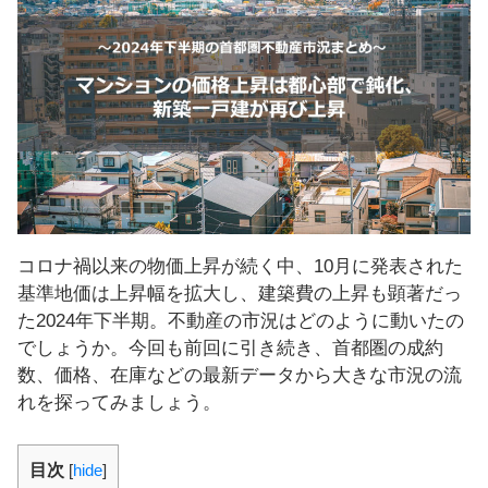
し
ま
す
！
コロナ禍以来の物価上昇が続く中、10月に発表された
基準地価は上昇幅を拡大し、建築費の上昇も顕著だっ
た2024年下半期。不動産の市況はどのように動いたの
でしょうか。今回も前回に引き続き、首都圏の成約
数、価格、在庫などの最新データから大きな市況の流
れを探ってみましょう。
目次
[
hide
]