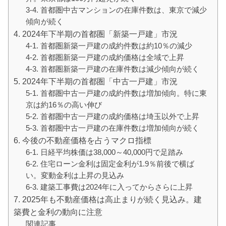
3-4. 首都圏中古マンションの在庫件数は、東京で減少
傾向が続く
4. 2024年下半期の首都圏「新築一戸建」市況
4-1. 首都圏新築一戸建の成約件数は約10％の減少
4-2. 首都圏新築一戸建の成約価格は全域で上昇
4-3. 首都圏新築一戸建の在庫件数は減少傾向が続く
5. 2024年下半期の首都圏「中古一戸建」市況
5-1. 首都圏中古一戸建の成約件数は増加傾向。特に東
京は約16％の高い伸び
5-2. 首都圏中古一戸建の成約価格は埼玉以外で上昇
5-3. 首都圏中古一戸建の在庫件数は増加傾向が続く
6. 今後の不動産価格を占うマクロ指標
6-1. 日経平均株価は38,000～40,000円で足踏み
6-2. 住宅ローン金利は固定金利が1.9％前後で横ば
い。変動金利は上昇の見込み
6-3. 建築工事費は2024年に入ってからさらに上昇
7. 2025年も不動産価格は高止まりが続く見込み。建
築費と金利の動向に注意
関連記事