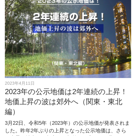
b
o
o
k
2023年4月11日
2023年の公示地価は2年連続の上昇！
地価上昇の波は郊外へ（関東・東北
編）
3月22日、令和5年（2023年）の公示地価が発表されま
した。昨年2年ぶりの上昇となった公示地価は、さら