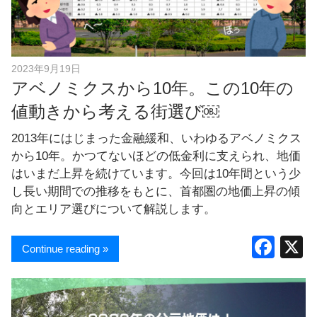
し
ま
す
！
2023年9月19日
アベノミクスから10年。この10年の
値動きから考える街選び￼
2013年にはじまった金融緩和、いわゆるアベノミクス
から10年。かつてないほどの低金利に支えられ、地価
はいまだ上昇を続けています。今回は10年間という少
し長い期間での推移をもとに、首都圏の地価上昇の傾
向とエリア選びについて解説します。
F
Continue reading »
a
c
e