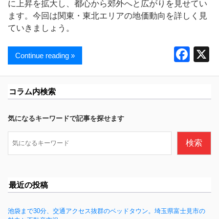
に上昇を拡大し、都心から郊外へと広がりを見せてい
ます。今回は関東・東北エリアの地価動向を詳しく見
ていきましょう。
F
Continue reading »
a
c
コラム内検索
e
b
気になるキーワードで記事を探せます
o
検
検索
o
索
k
最近の投稿
池袋まで30分、交通アクセス抜群のベッドタウン。埼玉県富士見市の