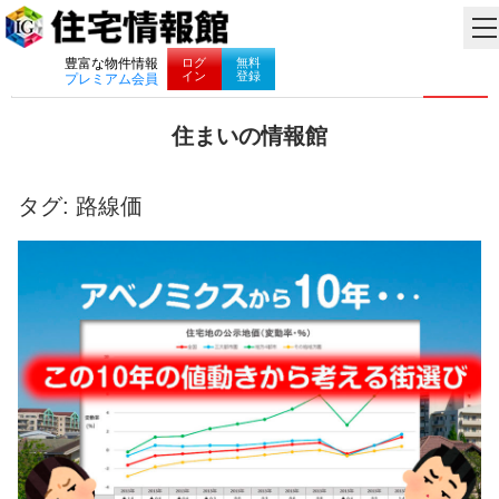
ナビゲーション
ログ
無料
豊富な物件情報
イン
登録
プレミアム会員
コ
住まいの情報館
ン
住
テ
ま
ン
い
タグ:
路線価
ツ
と
へ
暮
ス
ら
キ
し
ッ
に
プ
役
立
つ
情
報
を
お
届
け