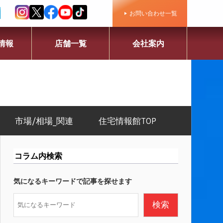
お問い合わせ一覧
情報
店舗一覧
会社案内
市場/相場_関連
住宅情報館TOP
コラム内検索
気になるキーワードで記事を探せます
検
検索
索