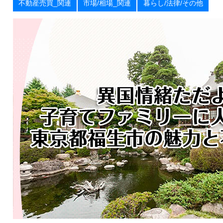
不動産売買_関連
市場/相場_関連
暮らし/法律/その他
お
届
け
し
ま
す
！