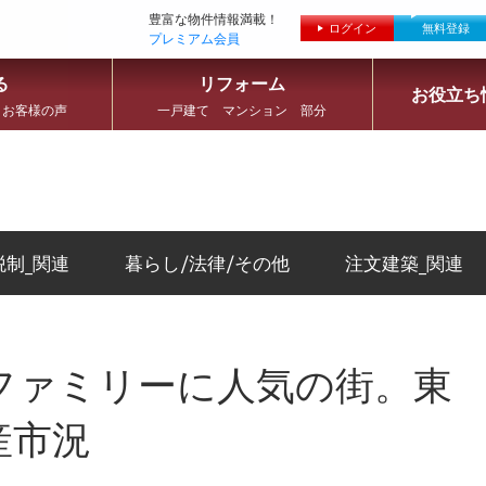
豊富な物件情報満載！
ログイン
無料登録
プレミアム会員
る
リフォーム
お役立ち
 お客様の声
一戸建て マンション 部分
税制_関連
暮らし/法律/その他
注文建築_関連
ファミリーに人気の街。東
産市況