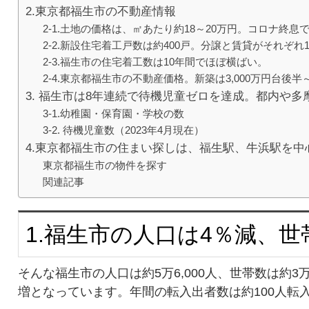
2.東京都福生市の不動産情報
2-1.土地の価格は、㎡あたり約18～20万円。コロナ終息
2-2.新設住宅着工戸数は約400戸。分譲と賃貸がそれぞれ1
2-3.福生市の住宅着工数は10年間でほぼ横ばい。
2-4.東京都福生市の不動産価格。新築は3,000万円台後半～
3. 福生市は8年連続で待機児童ゼロを達成。都内や
3-1.幼稚園・保育園・学校の数
3-2. 待機児童数（2023年4月現在）
4.東京都福生市の住まい探しは、福生駅、牛浜駅を中
東京都福生市の物件を探す
関連記事
1.福生市の人口は4％減、世
そんな福生市の人口は約5万6,000人、世帯数は約3
増となっています。年間の転入出者数は約100人転