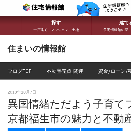
探す
建て
一戸建て マンション 土地
住宅情報館の家
コ
ン
住まいの情報館
テ
ン
住
ツ
ま
へ
い
ブログTOP
不動産売買_関連
資金/ローン/
ス
と
キ
暮
ッ
ら
プ
し
2018年10月7日
に
異国情緒ただよう子育て
役
立
つ
京都福生市の魅力と不動
情
報
を