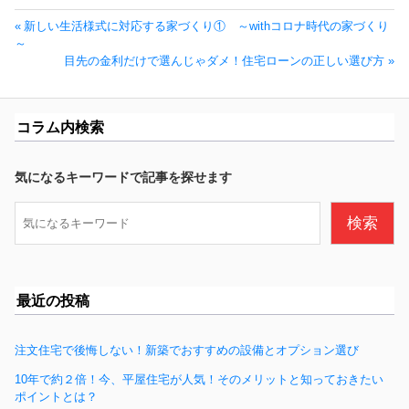
投
前
新しい生活様式に対応する家づくり① ～withコロナ時代の家づくり
稿
の
～
ナ
投
次
目先の金利だけで選んじゃダメ！住宅ローンの正しい選び方
ビ
稿:
の
ゲ
投
ー
稿:
コラム内検索
シ
ョ
ン
気になるキーワードで記事を探せます
検
検索
索
最近の投稿
注文住宅で後悔しない！新築でおすすめの設備とオプション選び
10年で約２倍！今、平屋住宅が人気！そのメリットと知っておきたい
ポイントとは？