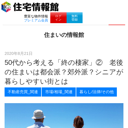
ナビゲーション
ログ
無料
豊富な物件情報
イン
登録
プレミアム会員
コ
住まいの情報館
ン
住
テ
ま
ン
い
ツ
2020年8月21日
と
へ
50代から考える「終の棲家」② 老後
暮
ス
ら
キ
の住まいは都会派？郊外派？シニアが
し
ッ
に
プ
暮らしやすい街とは
役
立
不動産売買_関連
市場/相場_関連
暮らし/法律/その他
つ
情
報
を
お
届
け