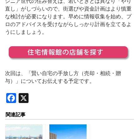
シニア世代の住み替えは、若いときとは異なり「やり
直し」がしづらいので、街選びや資金計画はより慎重
な検討が必要になります。早めに情報収集を始め、プ
ロのアドバイスを受けながらしっかり計画を立てるよ
うにしましょう。
次回は、「賢い自宅の手放し方（売却・相続・贈
与）」についてお伝えする予定です。
F
X
a
関連記事
c
e
b