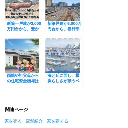
o
o
新築一戸建が3,000
k
新築戸建が3,000万
万円台から。豊か
円台から。春日部
な里山が広がる千
市の魅力と不動産
葉県市原市の魅力
市況
と不動産市況
両親や祖父母から
海と丘に面し、横
の住宅資金贈与は
浜らしさが漂うベ
2023年がラストチ
ッドタウン。横浜
ャンスか？！その
市磯子区の魅力と
背景とは？￼
不動産市況
関連ページ
家を売る
店舗紹介
家を建てる