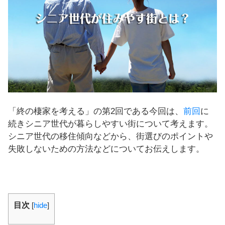
し
ま
す
！
「終の棲家を考える」の第2回である今回は、
前回
に
続きシニア世代が暮らしやすい街について考えます。
シニア世代の移住傾向などから、街選びのポイントや
失敗しないための方法などについてお伝えします。
目次
[
hide
]