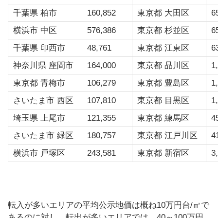
千葉県 柏市
160,852
東京都 大田区
6
横浜市 中区
576,386
東京都 杉並区
6
千葉県 印西市
48,761
東京都 江東区
6
神奈川県 座間市
164,000
東京都 品川区
1
東京都 青梅市
106,279
東京都 豊島区
1
さいたま市 西区
107,810
東京都 目黒区
1
埼玉県 上尾市
121,355
東京都 練馬区
4
さいたま市 緑区
180,757
東京都 江戸川区
4
横浜市 戸塚区
243,581
東京都 新宿区
3
転入が多いエリアの平均公示地価は概ね10万円台/㎡で
あるのに対し、転出が多いエリアでは、40～100万円