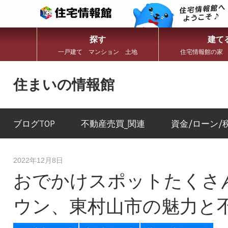
探す
建て
一戸建て マンション 土地
住宅情報館の家
コ
ン
住まいの情報館
テ
ン
住
ツ
ま
へ
い
ブログTOP
不動産売買_関連
資金/ローン/
ス
と
キ
暮
ッ
ら
プ
し
2022年12月8日
に
おでかけスポットたくさ
役
立
つ
ウン、東村山市の魅力と
情
報
を