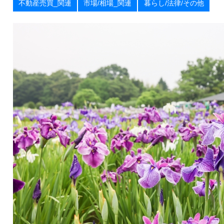
不動産売買_関連
市場/相場_関連
暮らし/法律/その他
お
届
け
し
ま
す
！