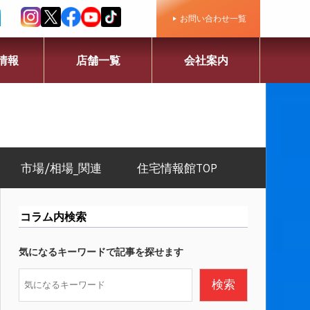
お問い合わせ一覧
情報
店舗一覧
会社案内
市場/相場_関連
住宅情報館TOP
コラム内検索
気になるキーワードで記事を探せます
検
検索
索