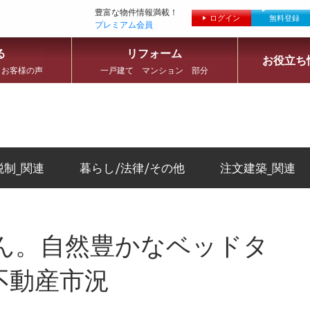
豊富な物件情報満載！
ログイン
無料登録
プレミアム会員
る
リフォーム
お役立ち
 お客様の声
一戸建て マンション 部分
税制_関連
暮らし/法律/その他
注文建築_関連
ん。自然豊かなベッドタ
不動産市況