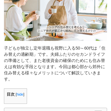
し
ま
す
！
子どもが独立し定年退職も視野に入る50～60代は「住
み替えの適齢期」です。夫婦ふたりのセカンドライフ
の準備として、また老後資金の確保のためにも住み替
えは有効な手段となります。今回は都心部から郊外に
住み替える様々なメリットについて解説していきま
す。
目次
[
hide
]