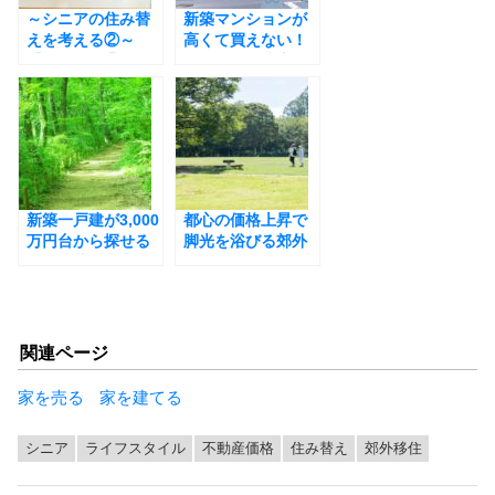
～シニアの住み替
k
新築マンションが
えを考える②～
高くて買えない！
【2025年版】シニ
ますます戸建志向
ア世代が選んだ街
が高まる背景と3つ
はどこだ？転入・
の買い方
転出ランキング
新築一戸建が3,000
都心の価格上昇で
万円台から探せる
脚光を浴びる郊外
街、武蔵村山市の
50km圏の街。久喜
魅力と不動産市況
市の魅力と不動産
市況
関連ページ
家を売る
家を建てる
シニア
ライフスタイル
不動産価格
住み替え
郊外移住