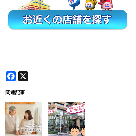
F
X
a
関連記事
c
e
b
o
o