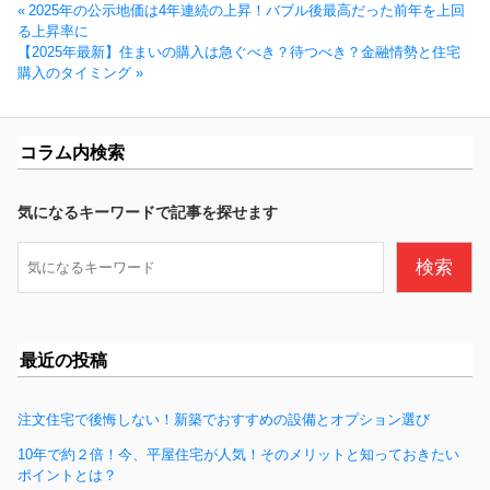
投
前
2025年の公示地価は4年連続の上昇！バブル後最高だった前年を上回
稿
の
る上昇率に
ナ
次
投
【2025年最新】住まいの購入は急ぐべき？待つべき？金融情勢と住宅
ビ
の
稿:
購入のタイミング
ゲ
投
ー
稿:
シ
コラム内検索
ョ
ン
気になるキーワードで記事を探せます
検
検索
索
最近の投稿
注文住宅で後悔しない！新築でおすすめの設備とオプション選び
10年で約２倍！今、平屋住宅が人気！そのメリットと知っておきたい
ポイントとは？