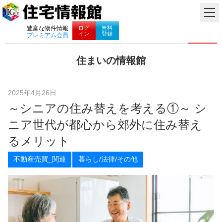
ナビゲーション
ログ
無料
豊富な物件情報
イン
登録
プレミアム会員
コ
住まいの情報館
ン
住
テ
ま
ン
い
ツ
2025年4月26日
と
へ
～シニアの住み替えを考える①～ シ
暮
ス
ら
キ
ニア世代が都心から郊外に住み替え
し
ッ
に
プ
るメリット
役
立
不動産売買_関連
暮らし/法律/その他
つ
情
報
を
お
届
け