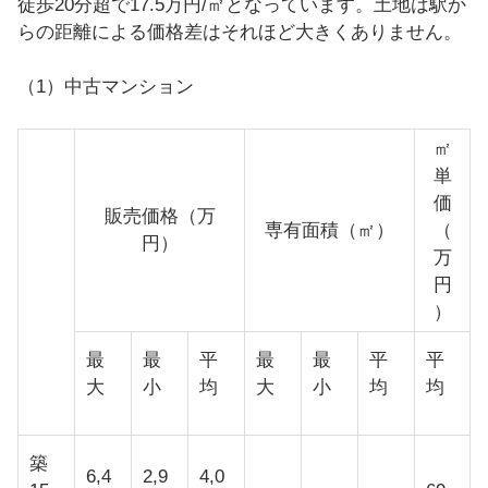
徒歩20分超で17.5万円/㎡となっています。土地は駅か
らの距離による価格差はそれほど大きくありません。
（1）中古マンション
㎡
単
価
販売価格（万
専有面積（㎡）
（
円）
万
円
）
最
最
平
最
最
平
平
大
小
均
大
小
均
均
築
6,4
2,9
4,0