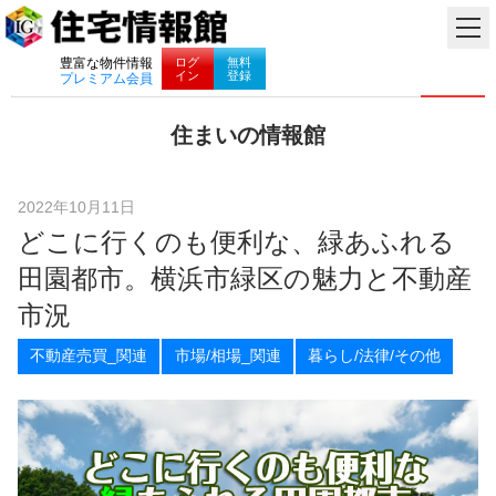
ナビゲーション
ログ
無料
豊富な物件情報
イン
登録
プレミアム会員
コ
住まいの情報館
ン
住
テ
ま
ン
い
ツ
2022年10月11日
と
へ
どこに行くのも便利な、緑あふれる
暮
ス
ら
キ
田園都市。横浜市緑区の魅力と不動産
し
ッ
に
プ
市況
役
立
不動産売買_関連
市場/相場_関連
暮らし/法律/その他
つ
情
報
を
お
届
け