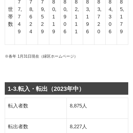
7
7
7
8
8
8
8
8
8
8
世
7,
8,
9,
0,
0,
2,
3,
3,
4,
5,
帯
7
6
5
1
9
1
1
7
3
1
数
4
2
2
1
0
1
9
2
0
7
9
4
9
9
6
1
6
0
6
9
※各年 1月31日現在（緑区ホームページ）
1-3.転入・転出（2023年中）
転入者数
8,875人
転出者数
8,227人