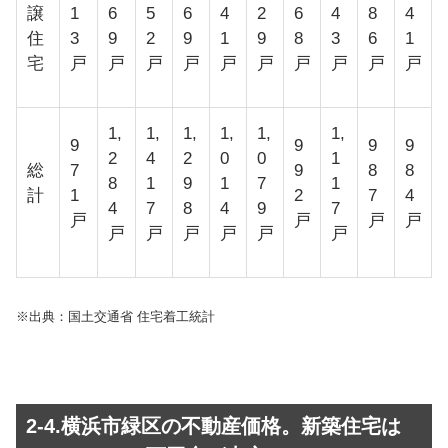
譲
1
6
5
6
4
2
6
4
8
4
住
3
9
2
9
1
9
8
3
6
1
宅
戸
戸
戸
戸
戸
戸
戸
戸
戸
戸
1,
1,
1,
1,
1,
1,
9
9
9
9
2
4
2
0
0
1
総
7
9
8
8
8
1
9
1
7
1
計
1
2
7
4
4
7
8
4
9
7
戸
戸
戸
戸
戸
戸
戸
戸
戸
戸
※出典：国土交通省 住宅着工統計
2-4.横浜市緑区の不動産価格。新築住宅は