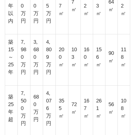
7
64
年
0
0
5
7
2
3
2
㎡
㎡
以
万
万
万
㎡
㎡
㎡
㎡
内
円
円
円
築
7,
3,
4,
15
98
68
80
20
10
16
15
11
90
～
0
0
9
0
3
0
6
8
㎡
25
万
万
万
㎡
㎡
㎡
㎡
㎡
年
円
円
円
7,
4,
築
68
50
07
35
16
26
10
25
0
72
56
0
6
5
7
1
8
年
万
㎡
㎡
万
万
㎡
㎡
㎡
㎡
超
円
円
円