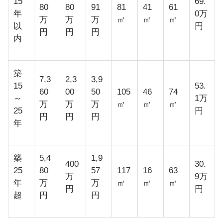
15
69.
80
80
91
81
41
61
年
0万
万
万
万
㎡
㎡
㎡
以
円
円
円
円
内
築
7,3
2,3
3,9
15
53.
60
00
50
105
46
74
～
1万
万
万
万
㎡
㎡
㎡
25
円
円
円
円
年
築
5,4
1,9
400
30.
25
80
57
117
16
63
万
9万
年
万
万
㎡
㎡
㎡
円
円
超
円
円