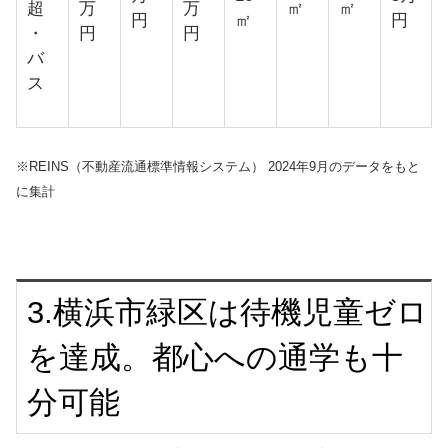
超
万
万
㎡
㎡
円
㎡
円
・
円
円
バ
ス
※REINS（不動産流通標準情報システム） 2024年9月のデータをもと
に集計
3.横浜市緑区は待機児童ゼロ
を達成。都心への通学も十
分可能