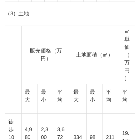
（3）土地
㎡
単
価
販売価格（万
土地面積（㎡）
（
円）
万
円
）
最
最
平
最
最
平
平
大
小
均
大
小
均
均
徒
歩
4,9
2,3
3,6
19.
10
80
00
72
334
98
211