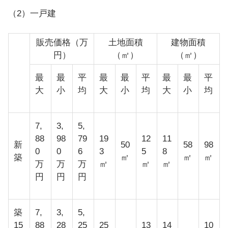
（2）一戸建
販売価格（万
土地面積
建物面積
円）
（㎡）
（㎡）
最
最
平
最
最
平
最
最
平
大
小
均
大
小
均
大
小
均
7,
3,
5,
88
98
79
19
12
11
新
50
58
98
0
0
6
3
5
8
築
㎡
㎡
㎡
万
万
万
㎡
㎡
㎡
円
円
円
築
7,
3,
5,
15
88
28
25
25
13
14
10