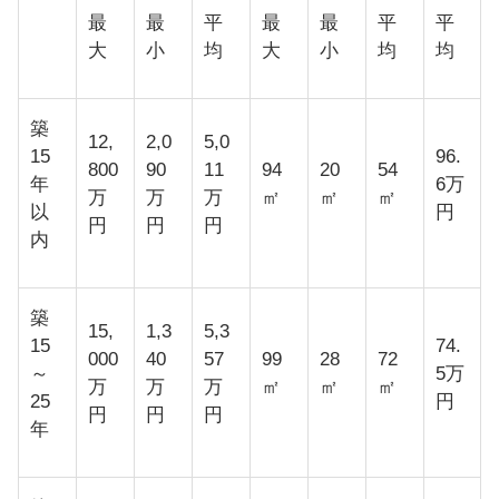
最
最
平
最
最
平
平
大
小
均
大
小
均
均
築
12,
2,0
5,0
15
96.
800
90
11
94
20
54
年
6万
万
万
万
㎡
㎡
㎡
以
円
円
円
円
内
築
15,
1,3
5,3
15
74.
000
40
57
99
28
72
～
5万
万
万
万
㎡
㎡
㎡
25
円
円
円
円
年