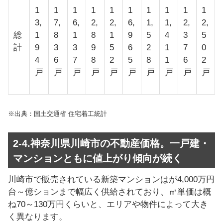
1
1
1
1
1
1
1
1
1
1
3,
7,
6,
2,
2,
6,
1,
1,
2,
2,
総
1
8
1
8
1
9
5
4
3
5
計
9
3
3
9
5
6
2
1
7
0
4
6
7
8
2
5
8
1
6
2
戸
戸
戸
戸
戸
戸
戸
戸
戸
戸
※出典：国土交通省 住宅着工統計
2-4.神奈川県川崎市の不動産価格。一戸建・
マンションともに値上がり傾向が続く
川崎市で販売されている新築マンションはが4,000万円
台～億ションまで幅広く供給されており、㎡単価は概
ね70～130万円くらいと、エリアや物件によって大き
く異なります。