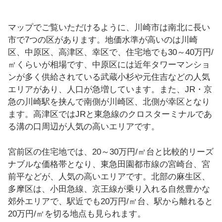
マップでご覧いただけるように、川崎市は南北に長い
市で7つの区があります。地価水準が高いのは川崎
区、中原区、高津区、幸区で、住宅地でも30～40万円/
㎡くらいが相場です、中原区には近年タワーマンショ
ンが多く供給されている武蔵小杉や元住吉などの人気
エリアがあり、人口が急増しています。また、JR・京
急の川崎駅を挟んで南側が川崎区、北側が幸区となり
ます。高津区ではJRと東急線のクロスターミナルであ
る溝の口周辺が人気の高いエリアです。
宮前区の住宅地では、20～30万円/㎡台と比較的リーズ
ナブルな価格帯となり、東急田園都市線の宮崎台、宮
前平などが、人気の高いエリアです。北部の麻生区、
多摩区は、小田急線、京王線が乗り入れる自然豊かな
郊外エリアで、駅近でも20万円/㎡台、駅から離れると
20万円/㎡を切る地点も見られます。