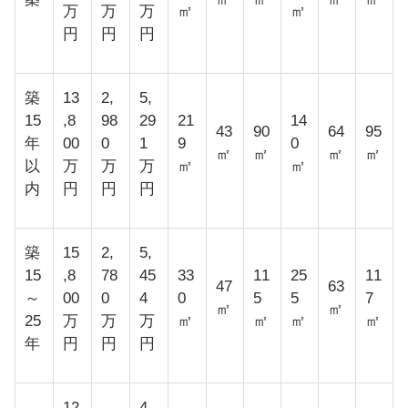
万
万
万
㎡
㎡
円
円
円
築
13
2,
5,
15
,8
98
29
21
14
43
90
64
95
年
00
0
1
9
0
㎡
㎡
㎡
㎡
以
万
万
万
㎡
㎡
内
円
円
円
築
15
2,
5,
15
,8
78
45
33
11
25
11
47
63
～
00
0
4
0
5
5
7
㎡
㎡
25
万
万
万
㎡
㎡
㎡
㎡
年
円
円
円
12
4,