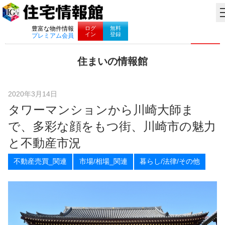
ナビゲーション
ログ
無料
豊富な物件情報
イン
登録
プレミアム会員
コ
住まいの情報館
ン
住
テ
ま
ン
い
ツ
2020年3月14日
と
へ
タワーマンションから川崎大師ま
暮
ス
ら
キ
で、多彩な顔をもつ街、川崎市の魅力
し
ッ
に
プ
と不動産市況
役
立
不動産売買_関連
市場/相場_関連
暮らし/法律/その他
つ
情
報
を
お
届
け