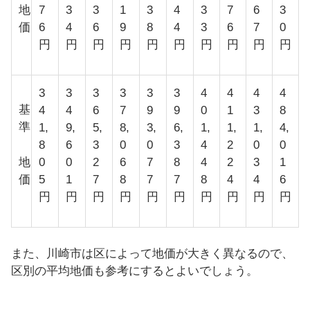
地
7
3
3
1
3
4
3
7
6
3
価
6
4
6
9
8
4
3
6
7
0
円
円
円
円
円
円
円
円
円
円
3
3
3
3
3
3
4
4
4
4
基
4
4
6
7
9
9
0
1
3
8
準
1,
9,
5,
8,
3,
6,
1,
1,
1,
4,
8
6
3
0
0
3
4
2
0
0
地
0
0
2
6
7
8
4
2
3
1
価
5
1
7
8
7
7
8
4
4
6
円
円
円
円
円
円
円
円
円
円
また、川崎市は区によって地価が大きく異なるので、
区別の平均地価も参考にするとよいでしょう。