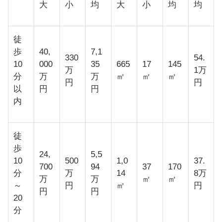
大
小
均
大
小
均
均
徒
歩
40,
7,1
330
54.
10
000
35
665
17
145
万
1万
分
万
万
㎡
㎡
㎡
円
円
以
円
円
内
徒
歩
24,
5,5
10
500
1,0
37.
700
94
37
170
分
万
14
8万
万
万
㎡
㎡
～
円
㎡
円
円
円
20
分