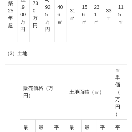
築
73
,9
92
40
15
23
11
25
0
31
33
00
5
6
6
1
5
年
万
㎡
㎡
万
万
㎡
㎡
㎡
㎡
超
円
円
円
（3）土地
㎡
単
価
販売価格（万
土地面積（㎡）
（
円）
万
円
）
最
最
平
最
最
平
平