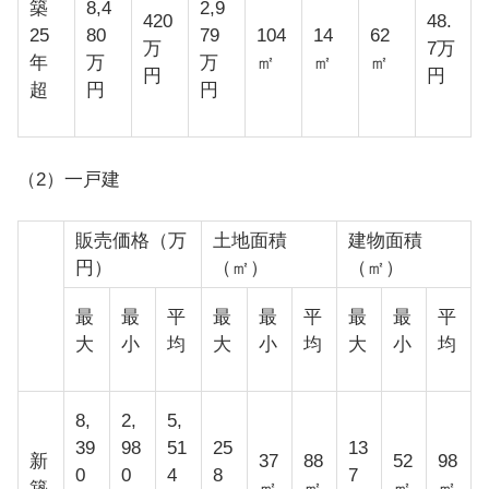
築
8,4
2,9
420
48.
25
80
79
104
14
62
万
7万
年
万
万
㎡
㎡
㎡
円
円
超
円
円
（2）一戸建
販売価格（万
土地面積
建物面積
円）
（㎡）
（㎡）
最
最
平
最
最
平
最
最
平
大
小
均
大
小
均
大
小
均
8,
2,
5,
39
98
51
25
13
新
37
88
52
98
0
0
4
8
7
築
㎡
㎡
㎡
㎡