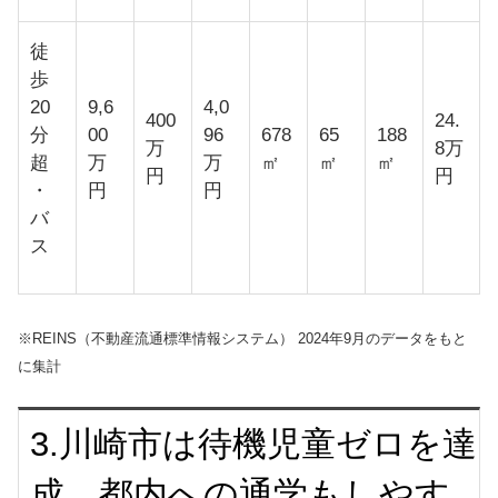
徒
歩
20
9,6
4,0
400
24.
分
00
96
678
65
188
万
8万
超
万
万
㎡
㎡
㎡
円
円
・
円
円
バ
ス
※REINS（不動産流通標準情報システム） 2024年9月のデータをもと
に集計
3.川崎市は待機児童ゼロを達
成。都内への通学もしやす