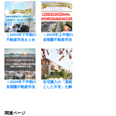
e
b
o
o
～2023年下半期の
k
～2024年上半期の
不動産市況まとめ
首都圏不動産市況
～ 価格は高値圏
まとめ～ 価格は高
だが上昇率は低
値圏を維持しつ
下。在庫増加で一
つ、コロナ後に増
部に値下がりの動
加した在庫の調整
きも
が進む
～2024年下半期の
住宅購入の「漠然
首都圏不動産市況
とした不安」を解
まとめ～ マンシ
消するためのポイ
ョンの価格上昇は
ントとは
都心部で鈍化、新
築一戸建が再び上
昇
関連ページ