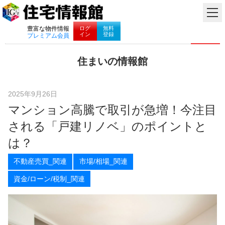
ナビゲーション
ログ
無料
豊富な物件情報
イン
登録
プレミアム会員
コ
住まいの情報館
ン
住
テ
ま
ン
い
ツ
2025年9月26日
と
へ
マンション高騰で取引が急増！今注目
暮
ス
ら
キ
される「戸建リノベ」のポイントと
し
ッ
に
プ
は？
役
立
不動産売買_関連
市場/相場_関連
つ
情
資金/ローン/税制_関連
報
を
お
届
け