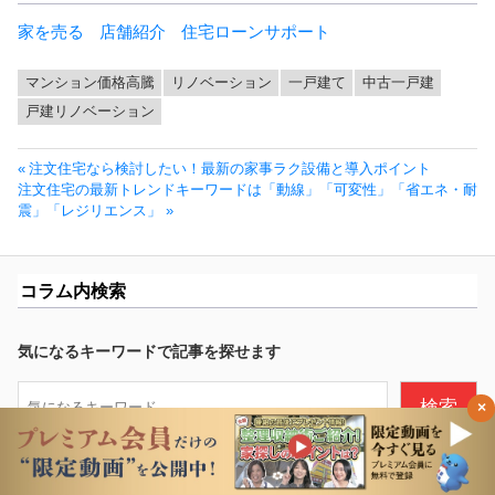
家を売る
店舗紹介
住宅ローンサポート
マンション価格高騰
リノベーション
一戸建て
中古一戸建
戸建リノベーション
投
前
注文住宅なら検討したい！最新の家事ラク設備と導入ポイント
稿
次
の
注文住宅の最新トレンドキーワードは「動線」「可変性」「省エネ・耐
ナ
の
投
震」「レジリエンス」
ビ
投
稿:
ゲ
稿:
ー
コラム内検索
シ
ョ
ン
気になるキーワードで記事を探せます
検
検索
×
索