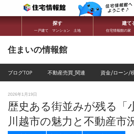
探す
建て
一戸建て マンション 土地
住宅情報館の家
コ
ン
住まいの情報館
テ
ン
住
ツ
ま
へ
い
ブログTOP
不動産売買_関連
資金/ローン/
ス
と
キ
暮
ッ
ら
プ
し
2026年1月19日
に
歴史ある街並みが残る「
役
立
つ
川越市の魅力と不動産市
情
報
を