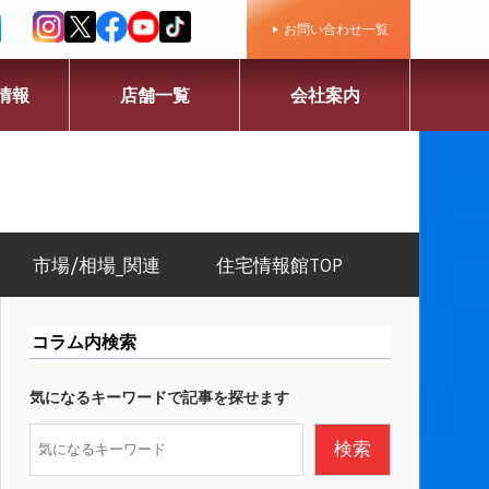
お問い合わせ一覧
情報
店舗一覧
会社案内
市場/相場_関連
住宅情報館TOP
コラム内検索
気になるキーワードで記事を探せます
検
検索
索