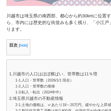
川越市は埼玉県の南西部、都心から約30kmに位置
ら、市内には歴史的な街並みも多く残り、「小江戸
ります。
目次
[
hide
]
1.川越市の人口はほぼ横ばい、世帯数は11％増
1-1.人口・世帯数（2026/1/1 現在）
1-2.人口・世帯数の推移
1-3.転入・転出（2024年中）
2.埼玉県川越市の不動産情報
2-1.土地の価格は、㎡あたり18～20万円。緩やかな上昇
2-2.新設住宅着工戸数は約2,800戸。分譲住宅が全体の