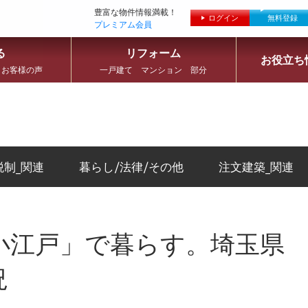
豊富な物件情報満載！
ログイン
無料登録
プレミアム会員
る
リフォーム
お役立ち
 お客様の声
一戸建て マンション 部分
税制_関連
暮らし/法律/その他
注文建築_関連
小江戸」で暮らす。埼玉県
況