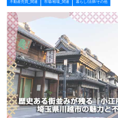
不動産売買_関連
市場/相場_関連
暮らし/法律/その他
お
届
け
し
ま
す
！