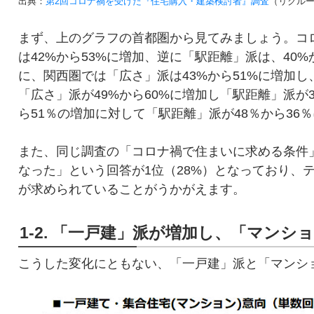
出典：
第2回コロナ禍を受けた『住宅購入・建築検討者』調査
（リクル
まず、上のグラフの首都圏から見てみましょう。コロ
は42%から53%に増加、逆に「駅距離」派は、40
に、関西圏では「広さ」派は43%から51%に増加し
「広さ」派が49%から60%に増加し「駅距離」派が
ら51％の増加に対して「駅距離」派が48％から36
また、同じ調査の「コロナ禍で住まいに求める条件
なった」という回答が1位（28%）となっており、
が求められていることがうかがえます。
1-2. 「一戸建」派が増加し、「マンシ
こうした変化にともない、「一戸建」派と「マンシ