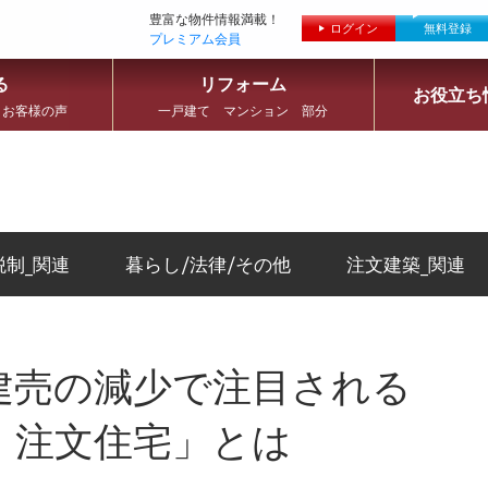
豊富な物件情報満載！
ログイン
無料登録
プレミアム会員
る
リフォーム
お役立ち
 お客様の声
一戸建て マンション 部分
税制_関連
暮らし/法律/その他
注文建築_関連
建売の減少で注目される
）注文住宅」とは