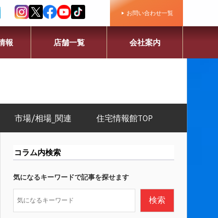
お問い合わせ一覧
情報
店舗一覧
会社案内
市場/相場_関連
住宅情報館TOP
コラム内検索
気になるキーワードで記事を探せます
検
検索
索