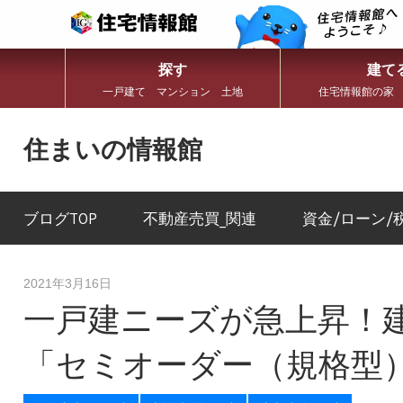
探す
建て
一戸建て マンション 土地
住宅情報館の家
コ
ン
住まいの情報館
テ
ン
住
ツ
ま
へ
い
ブログTOP
不動産売買_関連
資金/ローン/
ス
と
キ
暮
ッ
ら
プ
し
2021年3月16日
に
一戸建ニーズが急上昇！
役
立
つ
「セミオーダー（規格型
情
報
を