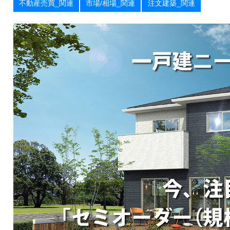
不動産売買_関連
市場/相場_関連
注文建築_関連
お
届
け
し
ま
す
！